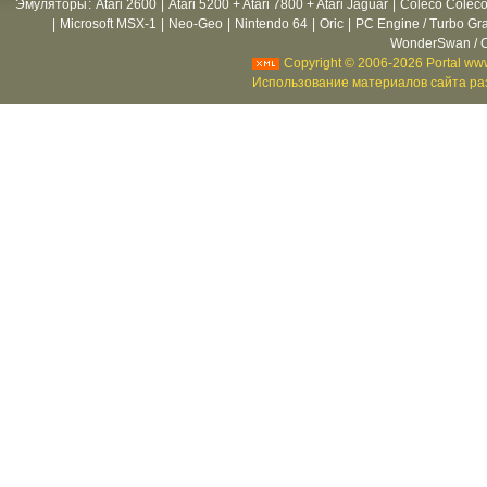
Эмуляторы
:
Atari 2600
|
Atari 5200 + Atari 7800 + Atari Jaguar
|
Coleco Coleco
|
Microsoft MSX-1
|
Neo-Geo
|
Nintendo 64
|
Oric
|
PC Engine / Turbo Gr
WonderSwan / C
Copyright © 2006-2026 Portal www
Использование материалов сайта раз