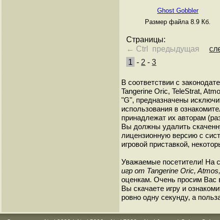
Ghost Gobbler
Размер файла 8.9 Кб.
Страницы:
← Ctrl предыдущая
сл
1
-
2
-
3
В соответствии с законодат
Tangerine Oric, TeleStrat, A
"G", предназначены исключи
использования в ознакомите
принадлежат их авторам (ра
Вы должны удалить скаченн
лицензионную версию с сист
игровой приставкой, некотор
Уважаемые посетители! На 
игр от Tangerine Oric, Atmos,
оценкам. Очень просим Вас в
Вы скачаете игру и ознакоми
ровно одну секунду, а польз