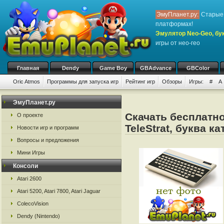
ЭмуПланет.ру:
Старые 
платформах!
Эмулятор Neo-Geo, бук
игры от нео-гео
Главная
Dendy
Game Boy
GBAdvance
GBColor
Oric Atmos
Программы для запуска игр
Рейтинг игр
Обзоры
Игры:
#
A
ЭмуПланет.ру
Скачать бесплатно
О проекте
TeleStrat, буква к
Новости игр и программ
Вопросы и предложения
Мини Игры
Консоли
Atari 2600
Atari 5200, Atari 7800, Atari Jaguar
ColecoVision
Dendy (Nintendo)