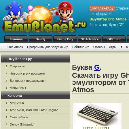
ЭмуПланет.ру:
Старые 
платформах!
Эмулятор Oric Atmos
:
бесплатно, буква "G"
Главная
Dendy
Game Boy
GBAdvance
GBColor
Oric Atmos
Программы для запуска игр
Рейтинг игр
Обзоры
Игры:
#
A
ЭмуПланет.ру
Буква
G
.
О проекте
Скачать игру G
Новости игр и программ
эмулятором от Ta
Вопросы и предложения
Atmos
Мини Игры
Консоли
Atari 2600
Atari 5200, Atari 7800, Atari Jaguar
ColecoVision
Dendy (Nintendo)