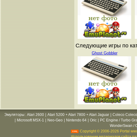
Следующие игры по катал
Ghost Gobbler
Эмуляторы
:
Atari 2600
|
Atari 5200 + Atari 7800 + Atari Jaguar
|
Coleco Coleco
|
Microsoft MSX-1
|
Neo-Geo
|
Nintendo 64
|
Oric
|
PC Engine / Turbo Gr
WonderSwan / C
Copyright © 2006-2026 Portal www
Использование материалов сайта раз