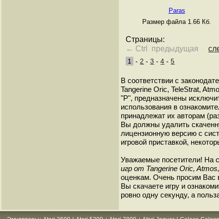
Paras
Размер файла 1.66 Кб.
Страницы:
← Ctrl предыдущая
сл
1
-
2
-
3
-
4
-
5
В соответствии с законодат
Tangerine Oric, TeleStrat, A
"P", предназначены исключи
использования в ознакомите
принадлежат их авторам (ра
Вы должны удалить скаченн
лицензионную версию с сист
игровой приставкой, некотор
Уважаемые посетители! На 
игр от Tangerine Oric, Atmos,
оценкам. Очень просим Вас в
Вы скачаете игру и ознакоми
ровно одну секунду, а польз