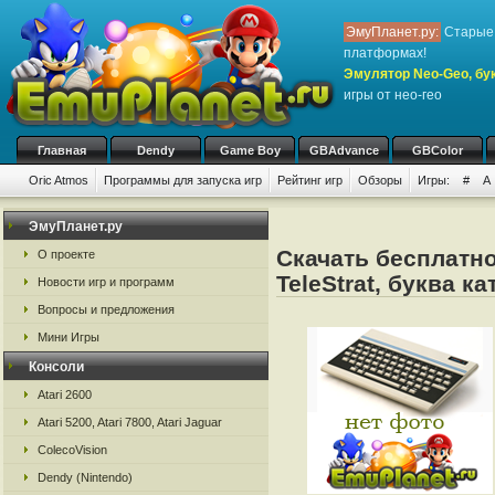
ЭмуПланет.ру:
Старые 
платформах!
Эмулятор Neo-Geo, бук
игры от нео-гео
Главная
Dendy
Game Boy
GBAdvance
GBColor
Oric Atmos
Программы для запуска игр
Рейтинг игр
Обзоры
Игры:
#
A
ЭмуПланет.ру
Скачать бесплатно
О проекте
TeleStrat, буква к
Новости игр и программ
Вопросы и предложения
Мини Игры
Консоли
Atari 2600
Atari 5200, Atari 7800, Atari Jaguar
ColecoVision
Dendy (Nintendo)