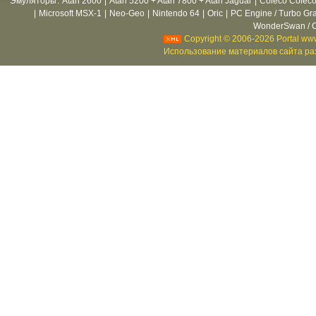
Эмуляторы
:
Atari 2600
|
Atari 5200 + Atari 7800 + Atari Jaguar
|
Coleco Coleco
|
Microsoft MSX-1
|
Neo-Geo
|
Nintendo 64
|
Oric
|
PC Engine / Turbo Gr
WonderSwan / C
Copyright © 2006-2026 Portal www
Использование материалов сайта раз