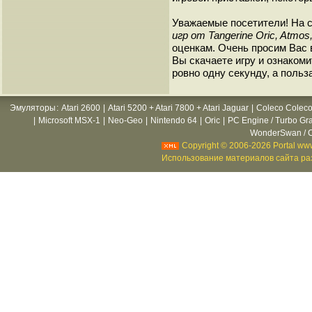
Уважаемые посетители! На 
игр от Tangerine Oric, Atmos,
оценкам. Очень просим Вас в
Вы скачаете игру и ознакоми
ровно одну секунду, а польз
Эмуляторы
:
Atari 2600
|
Atari 5200 + Atari 7800 + Atari Jaguar
|
Coleco Coleco
|
Microsoft MSX-1
|
Neo-Geo
|
Nintendo 64
|
Oric
|
PC Engine / Turbo Gr
WonderSwan / C
Copyright © 2006-2026 Portal www
Использование материалов сайта раз