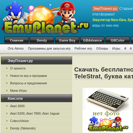
ЭмуПланет.ру:
Старые 
платформах!
Эмулятор Neo-Geo, бук
игры от нео-гео
Главная
Dendy
Game Boy
GBAdvance
GBColor
Oric Atmos
Программы для запуска игр
Рейтинг игр
Обзоры
Игры:
#
A
ЭмуПланет.ру
Скачать бесплатно
О проекте
TeleStrat, буква к
Новости игр и программ
Вопросы и предложения
Мини Игры
Консоли
Atari 2600
Atari 5200, Atari 7800, Atari Jaguar
ColecoVision
Dendy (Nintendo)