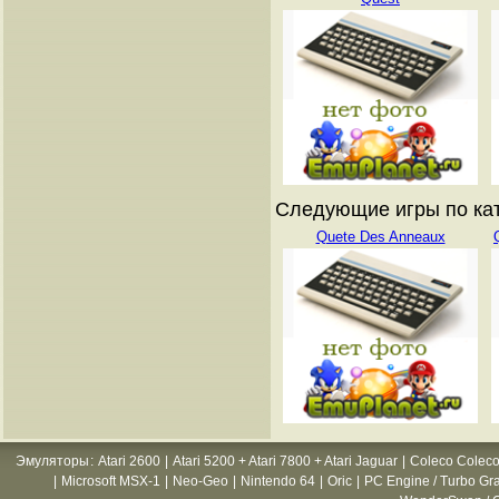
Следующие игры по катал
Quete Des Anneaux
Эмуляторы
:
Atari 2600
|
Atari 5200 + Atari 7800 + Atari Jaguar
|
Coleco Coleco
|
Microsoft MSX-1
|
Neo-Geo
|
Nintendo 64
|
Oric
|
PC Engine / Turbo Gr