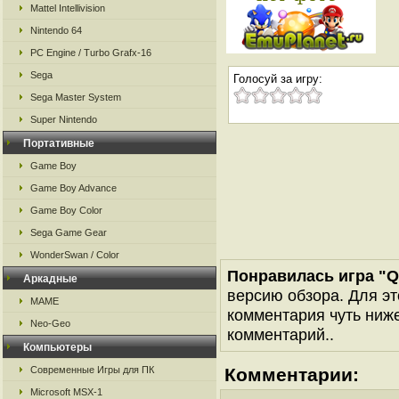
Mattel Intellivision
Nintendo 64
PC Engine / Turbo Grafx-16
Sega
Голосуй за игру:
Sega Master System
Super Nintendo
Портативные
Game Boy
Game Boy Advance
Game Boy Color
Sega Game Gear
WonderSwan / Color
Понравилась игра "Qu
Аркадные
версию обзора. Для эт
MAME
комментария чуть ниже 
Neo-Geo
комментарий..
Компьютеры
Современные Игры для ПК
Комментарии:
Microsoft MSX-1