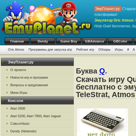
ЭмуПланет.ру:
Старые 
платформах!
Эмулятор Oric Atmos
:
Holy Grail
бесплатно, бу
Главная
Dendy
Game Boy
GBAdvance
GBColor
Oric Atmos
Программы для запуска игр
Рейтинг игр
Обзоры
Игры:
#
A
ЭмуПланет.ру
Буква
Q
.
О проекте
Скачать игру Que
Новости игр и программ
бесплатно с эму
Вопросы и предложения
TeleStrat, Atmos
Мини Игры
Консоли
Atari 2600
Atari 5200, Atari 7800, Atari Jaguar
ColecoVision
Dendy (Nintendo)