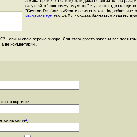
архиватором zip, поэтому Вам даже не обязательно разарх
запускайте "программу-эмулятор" и укажите, где находитс
"
Gestion De
" (или выберите ее из списка). Подробная инстр
находится тут
, там же Вы сможете
бесплатно скачать пр
e"?
Напиши свою версию обзора. Для этого просто заполни все поля ком
, а не комментарий..
екст с картинки:
?
уется на сайте
):