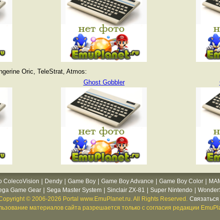
erine Oric, TeleStrat, Atmos:
Ghost Gobbler
o ColecoVision
|
Dendy
|
Game Boy
|
Game Boy Advance
|
Game Boy Color
|
MA
ega Game Gear
|
Sega Master System
|
Sinclair ZX-81
|
Super Nintendo
|
WonderS
Copyright © 2006-2026 Portal www.EmuPlanet.ru. All Rights Reserved.
Связаться 
ьзование материалов сайта разрешается только с согласия редакции EmuPla