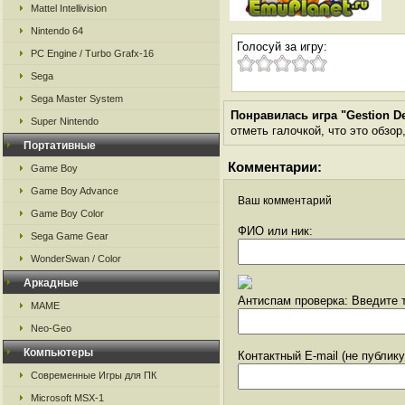
Mattel Intellivision
Nintendo 64
Голосуй за игру:
PC Engine / Turbo Grafx-16
Sega
Sega Master System
Понравилась игра "Gestion D
Super Nintendo
отметь галочкой, что это обзор
Портативные
Комментарии:
Game Boy
Game Boy Advance
Ваш комментарий
Game Boy Color
ФИО или ник:
Sega Game Gear
WonderSwan / Color
Аркадные
Антиспам проверка: Введите т
MAME
Neo-Geo
Компьютеры
Контактный E-mail (не публик
Современные Игры для ПК
Microsoft MSX-1