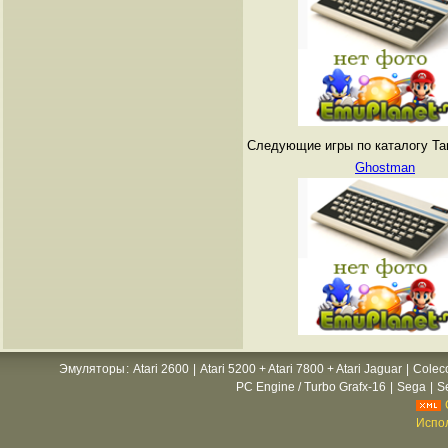
Следующие игры по каталогу Tang
Ghostman
Эмуляторы
:
Atari 2600
|
Atari 5200 + Atari 7800 + Atari Jaguar
|
Colec
PC Engine / Turbo Grafx-16
|
Sega
|
S
Испол