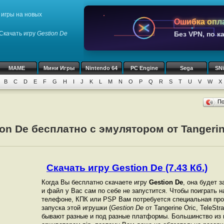
игры на новых
Ошибка опл
Скачать игру
Gestion De
Без VPN, по к
MAME
Мини Игры
Nintendo 64
PC Engine
Sega
SN
B
C
D
E
F
G
H
I
J
K
L
M
N
O
P
Q
R
S
T
U
V
W
X
П
on De бесплатно с эмулятором от Tangerine 
Скачать игру Gestion De (7.43 Кб.)
Когда Вы бесплатно скачаете игру
Gestion De
, она будет з
и файл у Вас сам по себе не запустится. Чтобы поиграть 
телефоне, КПК или PSP Вам потребуется специальная про
запуска этой игрушки (
Gestion De
от Tangerine Oric, TeleStr
бывают разные и под разные платформы. Большинство из 