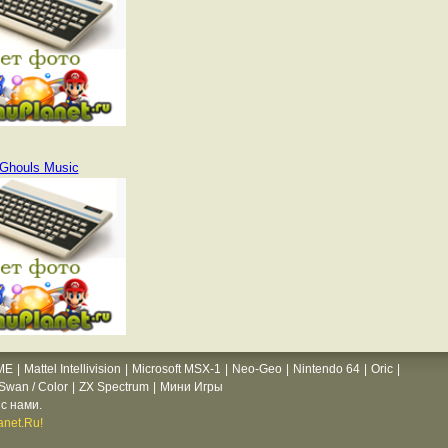
Ghouls Music
ME
|
Mattel Intellivision
|
Microsoft MSX-1
|
Neo-Geo
|
Nintendo 64
|
Oric
|
wan / Color
|
ZX Spectrum
|
Мини Игры
с нами.
net.Ru!