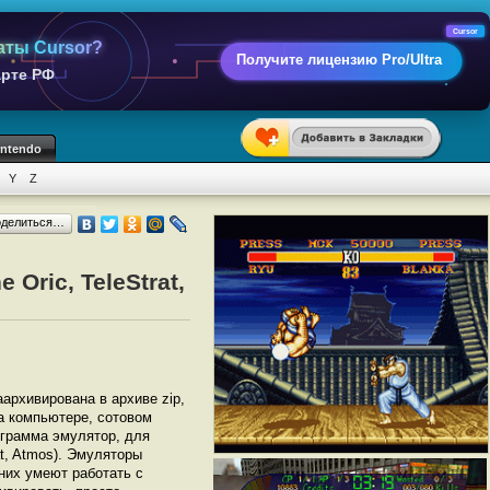
Cursor
аты Cursor?
Получите лицензию Pro/Ultra
арте РФ
intendo
Y
Z
оделиться…
Oric, TeleStrat,
аархивирована в архиве zip,
на компьютере, сотовом
грамма эмулятор, для
at, Atmos). Эмуляторы
них умеют работать с