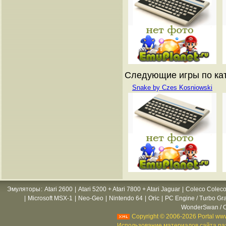
Следующие игры по катал
Snake by Czes Kosniowski
Эмуляторы
:
Atari 2600
|
Atari 5200 + Atari 7800 + Atari Jaguar
|
Coleco Coleco
|
Microsoft MSX-1
|
Neo-Geo
|
Nintendo 64
|
Oric
|
PC Engine / Turbo Gr
WonderSwan / C
Copyright © 2006-2026 Portal www
Использование материалов сайта раз