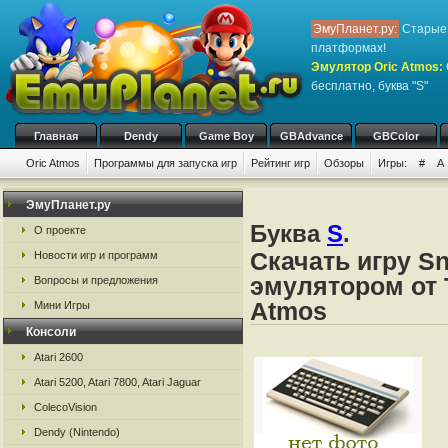
ЭмуПланет.ру:
Старые 
платформах!
Эмулятор Oric Atmos
:
бесплатно, буква "S"
Главная
Dendy
Game Boy
GBAdvance
GBColor
Oric Atmos
Программы для запуска игр
Рейтинг игр
Обзоры
Игры:
#
A
ЭмуПланет.ру
Буква
S
.
О проекте
Скачать игру S
Новости игр и программ
эмулятором от Ta
Вопросы и предложения
Atmos
Мини Игры
Консоли
Atari 2600
Atari 5200, Atari 7800, Atari Jaguar
ColecoVision
Dendy (Nintendo)