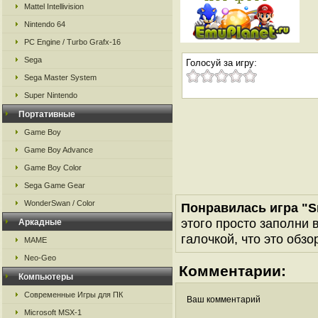
Mattel Intellivision
Nintendo 64
PC Engine / Turbo Grafx-16
Sega
Голосуй за игру:
Sega Master System
Super Nintendo
Портативные
Game Boy
Game Boy Advance
Game Boy Color
Sega Game Gear
WonderSwan / Color
Понравилась игра "S
этого просто заполни 
Аркадные
галочкой, что это обзо
MAME
Neo-Geo
Комментарии:
Компьютеры
Современные Игры для ПК
Ваш комментарий
Microsoft MSX-1