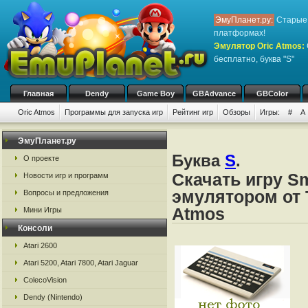
ЭмуПланет.ру:
Старые 
платформах!
Эмулятор Oric Atmos
:
бесплатно, буква "S"
Главная
Dendy
Game Boy
GBAdvance
GBColor
Oric Atmos
Программы для запуска игр
Рейтинг игр
Обзоры
Игры:
#
A
ЭмуПланет.ру
Буква
S
.
О проекте
Скачать игру S
Новости игр и программ
эмулятором от Ta
Вопросы и предложения
Atmos
Мини Игры
Консоли
Atari 2600
Atari 5200, Atari 7800, Atari Jaguar
ColecoVision
Dendy (Nintendo)