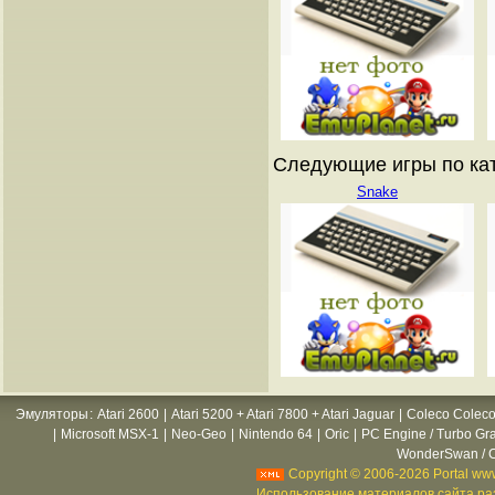
Следующие игры по катал
Snake
Эмуляторы
:
Atari 2600
|
Atari 5200 + Atari 7800 + Atari Jaguar
|
Coleco Coleco
|
Microsoft MSX-1
|
Neo-Geo
|
Nintendo 64
|
Oric
|
PC Engine / Turbo Gr
WonderSwan / C
Copyright © 2006-2026 Portal www
Использование материалов сайта раз