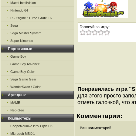
Mattel Intellivision
Nintendo 64
PC Engine / Turbo Grafx-16
Sega
Голосуй за игру:
Sega Master System
Super Nintendo
Портативные
Game Boy
Game Boy Advance
Game Boy Color
Sega Game Gear
WonderSwan / Color
Понравилась игра "
Для этого просто запо
Аркадные
отметь галочкой, что э
MAME
Neo-Geo
Комментарии:
Компьютеры
Современные Игры для ПК
Ваш комментарий
Microsoft MSX-1