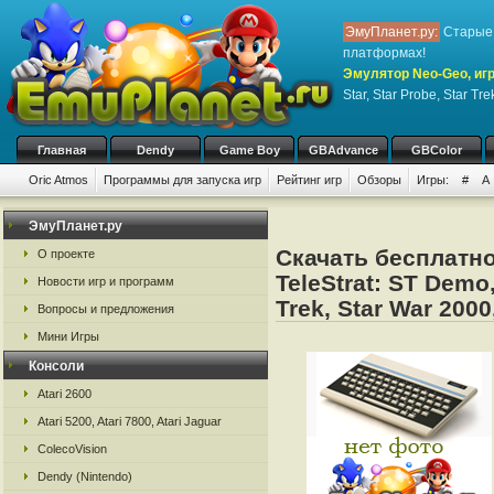
ЭмуПланет.ру:
Старые 
платформах!
Эмулятор Neo-Geo, игр
Star, Star Probe, Star Tre
Главная
Dendy
Game Boy
GBAdvance
GBColor
Oric Atmos
Программы для запуска игр
Рейтинг игр
Обзоры
Игры:
#
A
ЭмуПланет.ру
Скачать бесплатно
О проекте
TeleStrat: ST Demo,
Новости игр и программ
Trek, Star War 2000
Вопросы и предложения
Мини Игры
Консоли
Atari 2600
Atari 5200, Atari 7800, Atari Jaguar
ColecoVision
Dendy (Nintendo)