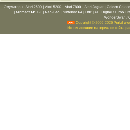
Эмуляторы
:
Atari 2600
|
Atari 5200 + Atari 7800 + Atari Jaguar
|
Coleco Coleco
|
Microsoft MSX-1
|
Neo-Geo
|
Nintendo 64
|
Oric
|
PC Engine / Turbo Gr
WonderSwan / C
Copyright © 2006-2026 Portal www
Использование материалов сайта раз