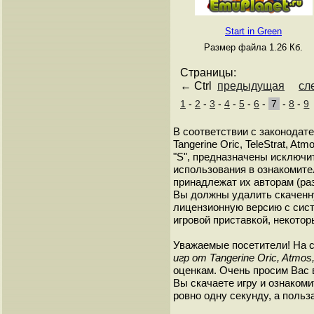
Start in Green
Размер файла 1.26 Кб.
Страницы:
← Ctrl
предыдущая
сл
1
-
2
-
3
-
4
-
5
-
6
-
7
-
8
-
9
В соответствии с законодат
Tangerine Oric, TeleStrat, A
"S", предназначены исключи
использования в ознакомите
принадлежат их авторам (ра
Вы должны удалить скаченн
лицензионную версию с сист
игровой приставкой, некотор
Уважаемые посетители! На 
игр от Tangerine Oric, Atmos,
оценкам. Очень просим Вас в
Вы скачаете игру и ознакоми
ровно одну секунду, а польз