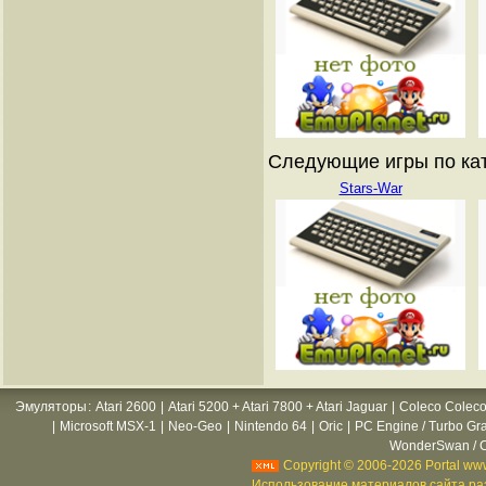
Следующие игры по катал
Stars-War
Эмуляторы
:
Atari 2600
|
Atari 5200 + Atari 7800 + Atari Jaguar
|
Coleco Coleco
|
Microsoft MSX-1
|
Neo-Geo
|
Nintendo 64
|
Oric
|
PC Engine / Turbo Gr
WonderSwan / C
Copyright © 2006-2026 Portal www
Использование материалов сайта раз