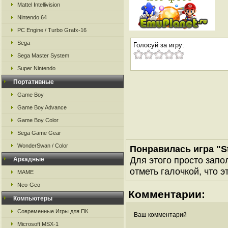
Mattel Intellivision
Nintendo 64
PC Engine / Turbo Grafx-16
Sega
Голосуй за игру:
Sega Master System
Super Nintendo
Портативные
Game Boy
Game Boy Advance
Game Boy Color
Sega Game Gear
WonderSwan / Color
Понравилась игра "St
Для этого просто запо
Аркадные
отметь галочкой, что э
MAME
Neo-Geo
Комментарии:
Компьютеры
Современные Игры для ПК
Ваш комментарий
Microsoft MSX-1