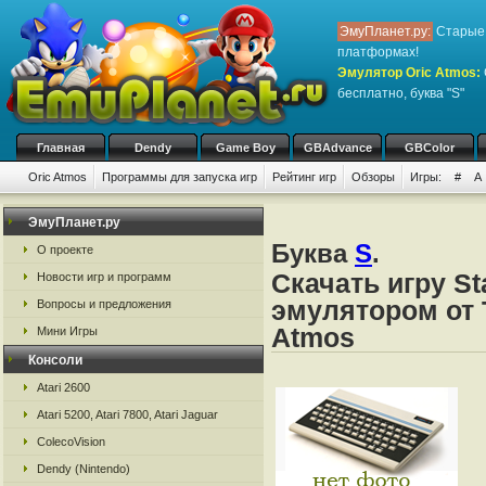
ЭмуПланет.ру:
Старые 
платформах!
Эмулятор Oric Atmos
:
бесплатно, буква "S"
Главная
Dendy
Game Boy
GBAdvance
GBColor
Oric Atmos
Программы для запуска игр
Рейтинг игр
Обзоры
Игры:
#
A
ЭмуПланет.ру
Буква
S
.
О проекте
Скачать игру St
Новости игр и программ
эмулятором от Ta
Вопросы и предложения
Atmos
Мини Игры
Консоли
Atari 2600
Atari 5200, Atari 7800, Atari Jaguar
ColecoVision
Dendy (Nintendo)