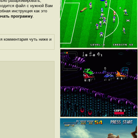
льно разархивировать,
аходится файл с нужной Вам
робная инструкция как это
ачать программу
.
я комментария чуть ниже и