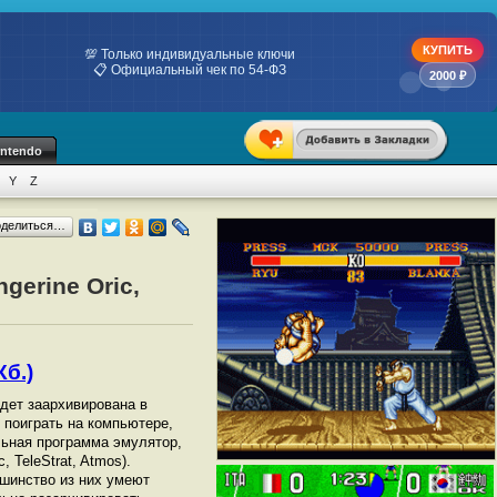
КУПИТЬ
💯 Только индивидуальные ключи
📋 Официальный чек по 54-ФЗ
2000 ₽
intendo
Y
Z
оделиться…
gerine Oric,
Кб.)
удет заархивирована в
ы поиграть на компьютере,
ьная программа эмулятор,
c, TeleStrat, Atmos).
шинство из них умеют