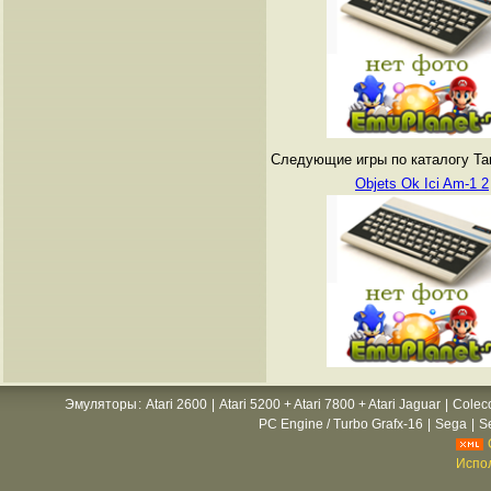
Следующие игры по каталогу Tang
Objets Ok Ici Am-1 2
Эмуляторы
:
Atari 2600
|
Atari 5200 + Atari 7800 + Atari Jaguar
|
Colec
PC Engine / Turbo Grafx-16
|
Sega
|
S
Испол