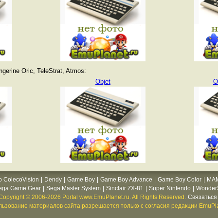
erine Oric, TeleStrat, Atmos:
Objet
O
o ColecoVision
|
Dendy
|
Game Boy
|
Game Boy Advance
|
Game Boy Color
|
MA
ega Game Gear
|
Sega Master System
|
Sinclair ZX-81
|
Super Nintendo
|
WonderS
Copyright © 2006-2026 Portal www.EmuPlanet.ru. All Rights Reserved.
Связаться 
ьзование материалов сайта разрешается только с согласия редакции EmuPla