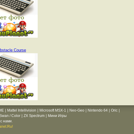
bstacle Course
ME
|
Mattel Intellivision
|
Microsoft MSX-1
|
Neo-Geo
|
Nintendo 64
|
Oric
|
wan / Color
|
ZX Spectrum
|
Мини Игры
с нами.
net.Ru!