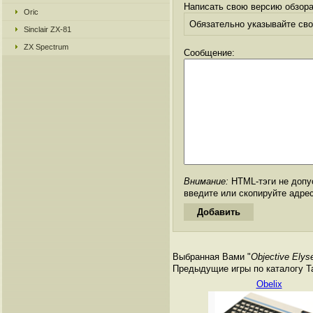
Написать свою версию обзора
Oric
Обязательно указывайте свое
Sinclair ZX-81
ZX Spectrum
Сообщение:
Внимание:
HTML-тэги не допус
введите или скопируйте адре
Выбранная Вами "
Objective Elys
Предыдущие игры по каталогу Tan
Obelix