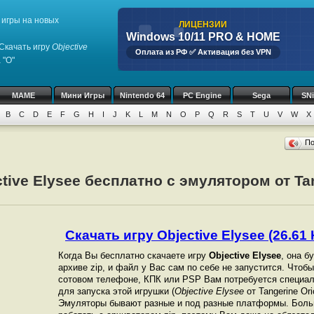
игры на новых
ЛИЦЕНЗИИ
Windows 10/11 PRO & HOME
Скачать игру
Objective
Оплата из РФ ✅ Активация без VPN
 "O"
MAME
Мини Игры
Nintendo 64
PC Engine
Sega
SN
B
C
D
E
F
G
H
I
J
K
L
M
N
O
P
Q
R
S
T
U
V
W
X
П
tive Elysee бесплатно с эмулятором от Tan
Скачать игру Objective Elysee (26.61 
Когда Вы бесплатно скачаете игру
Objective Elysee
, она б
архиве zip, и файл у Вас сам по себе не запустится. Чтоб
сотовом телефоне, КПК или PSP Вам потребуется специал
для запуска этой игрушки (
Objective Elysee
от Tangerine Ori
Эмуляторы бывают разные и под разные платформы. Боль