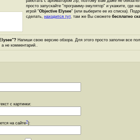
работать с архиватором zip, поэтому Вам даже не обязате
просто запускайте "программу-эмулятор" и укажите, где н
игрой "
Objective Elysee
" (или выберите ее из списка). Под
сделать,
находится тут
, там же Вы сможете
бесплатно ск
Elysee"?
Напиши свою версию обзора. Для этого просто заполни все пол
, а не комментарий..
екст с картинки:
?
уется на сайте
):