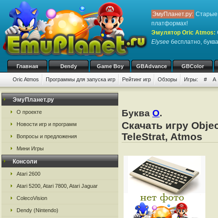
ЭмуПланет.ру:
Старые 
платформах!
Эмулятор Oric Atmos
:
Elysee
бесплатно, буква
Главная
Dendy
Game Boy
GBAdvance
GBColor
Oric Atmos
Программы для запуска игр
Рейтинг игр
Обзоры
Игры:
#
A
ЭмуПланет.ру
Буква
O
.
О проекте
Скачать игру Objec
Новости игр и программ
TeleStrat, Atmos
Вопросы и предложения
Мини Игры
Консоли
Atari 2600
Atari 5200, Atari 7800, Atari Jaguar
ColecoVision
Dendy (Nintendo)