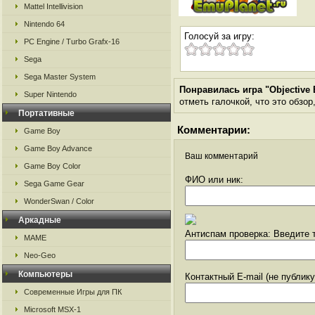
Mattel Intellivision
Nintendo 64
Голосуй за игру:
PC Engine / Turbo Grafx-16
Sega
Sega Master System
Понравилась игра "Objective 
Super Nintendo
отметь галочкой, что это обзор
Портативные
Комментарии:
Game Boy
Game Boy Advance
Ваш комментарий
Game Boy Color
ФИО или ник:
Sega Game Gear
WonderSwan / Color
Аркадные
Антиспам проверка: Введите т
MAME
Neo-Geo
Компьютеры
Контактный E-mail (не публик
Современные Игры для ПК
Microsoft MSX-1