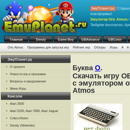
ЭмуПланет.ру:
Старые 
платформах!
Эмулятор Oric Atmos
:
Twilighte
бесплатно, бук
Главная
Dendy
Game Boy
GBAdvance
GBColor
Oric Atmos
Программы для запуска игр
Рейтинг игр
Обзоры
Игры:
#
A
ЭмуПланет.ру
Буква
O
.
О проекте
Скачать игру OB
Новости игр и программ
с эмулятором от 
Вопросы и предложения
Atmos
Мини Игры
Консоли
Atari 2600
Atari 5200, Atari 7800, Atari Jaguar
ColecoVision
Dendy (Nintendo)