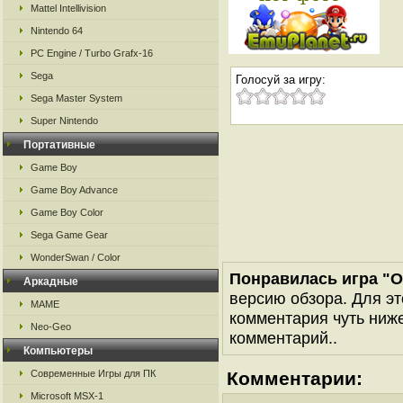
Mattel Intellivision
Nintendo 64
PC Engine / Turbo Grafx-16
Sega
Голосуй за игру:
Sega Master System
Super Nintendo
Портативные
Game Boy
Game Boy Advance
Game Boy Color
Sega Game Gear
WonderSwan / Color
Понравилась игра "O
Аркадные
версию обзора. Для эт
MAME
комментария чуть ниже 
Neo-Geo
комментарий..
Компьютеры
Современные Игры для ПК
Комментарии:
Microsoft MSX-1