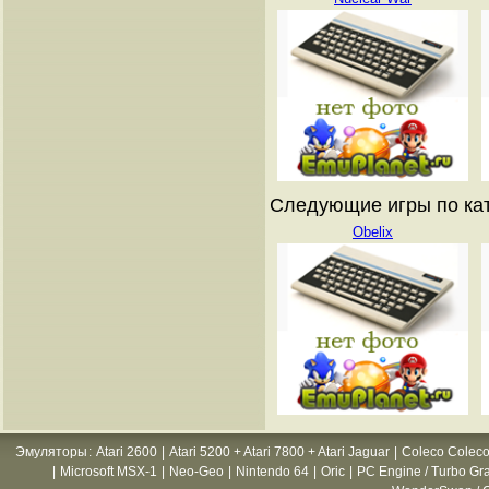
Следующие игры по катал
Obelix
Эмуляторы
:
Atari 2600
|
Atari 5200 + Atari 7800 + Atari Jaguar
|
Coleco Coleco
|
Microsoft MSX-1
|
Neo-Geo
|
Nintendo 64
|
Oric
|
PC Engine / Turbo Gr