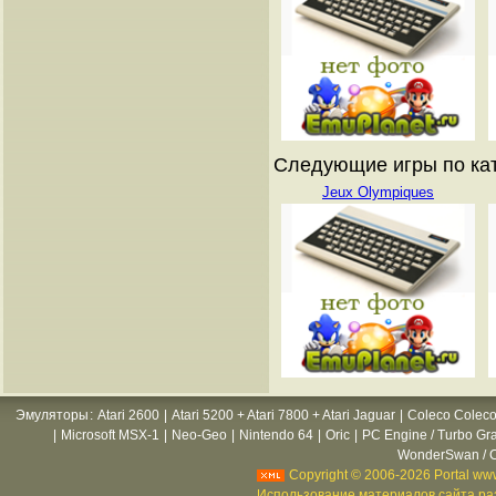
Следующие игры по катал
Jeux Olympiques
Эмуляторы
:
Atari 2600
|
Atari 5200 + Atari 7800 + Atari Jaguar
|
Coleco Coleco
|
Microsoft MSX-1
|
Neo-Geo
|
Nintendo 64
|
Oric
|
PC Engine / Turbo Gr
WonderSwan / C
Copyright © 2006-2026 Portal www
Использование материалов сайта раз