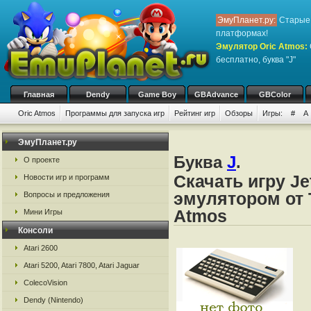
ЭмуПланет.ру:
Старые 
платформах!
Эмулятор Oric Atmos
:
бесплатно, буква "J"
Главная
Dendy
Game Boy
GBAdvance
GBColor
Oric Atmos
Программы для запуска игр
Рейтинг игр
Обзоры
Игры:
#
A
ЭмуПланет.ру
Буква
J
.
О проекте
Скачать игру Je
Новости игр и программ
эмулятором от Ta
Вопросы и предложения
Atmos
Мини Игры
Консоли
Atari 2600
Atari 5200, Atari 7800, Atari Jaguar
ColecoVision
Dendy (Nintendo)