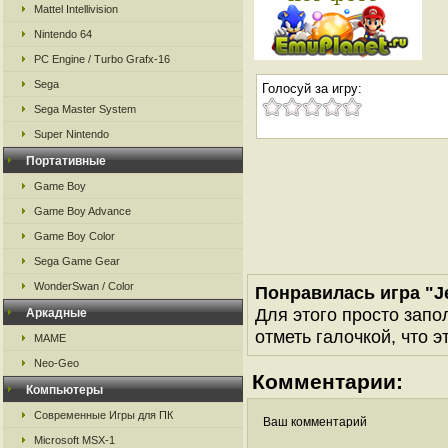
Mattel Intellivision
Nintendo 64
PC Engine / Turbo Grafx-16
Sega
Голосуй за игру:
Sega Master System
Super Nintendo
Портативные
Game Boy
Game Boy Advance
Game Boy Color
Sega Game Gear
WonderSwan / Color
Понравилась игра "Je
Для этого просто запо
Аркадные
отметь галочкой, что э
MAME
Neo-Geo
Комментарии:
Компьютеры
Современные Игры для ПК
Ваш комментарий
Microsoft MSX-1