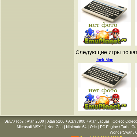
Следующие игры по катал
Jack-Man
Эмуляторы
:
Atari 2600
|
Atari 5200 + Atari 7800 + Atari Jaguar
|
Coleco Coleco
|
Microsoft MSX-1
|
Neo-Geo
|
Nintendo 64
|
Oric
|
PC Engine / Turbo Gr
WonderSwan / C