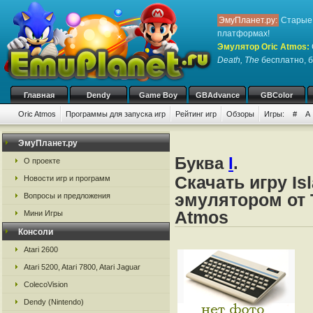
ЭмуПланет.ру:
Старые 
платформах!
Эмулятор Oric Atmos
:
Death, The
бесплатно, бу
Главная
Dendy
Game Boy
GBAdvance
GBColor
Oric Atmos
Программы для запуска игр
Рейтинг игр
Обзоры
Игры:
#
A
ЭмуПланет.ру
Буква
I
.
О проекте
Скачать игру Is
Новости игр и программ
эмулятором от Ta
Вопросы и предложения
Atmos
Мини Игры
Консоли
Atari 2600
Atari 5200, Atari 7800, Atari Jaguar
ColecoVision
Dendy (Nintendo)