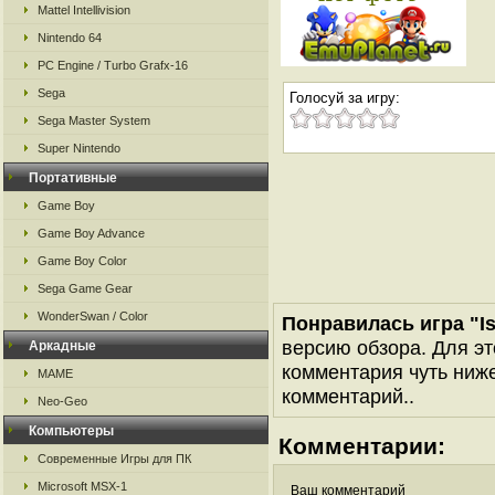
Mattel Intellivision
Nintendo 64
PC Engine / Turbo Grafx-16
Sega
Голосуй за игру:
Sega Master System
Super Nintendo
Портативные
Game Boy
Game Boy Advance
Game Boy Color
Sega Game Gear
WonderSwan / Color
Понравилась игра "Is
версию обзора. Для эт
Аркадные
комментария чуть ниже 
MAME
комментарий..
Neo-Geo
Компьютеры
Комментарии:
Современные Игры для ПК
Microsoft MSX-1
Ваш комментарий