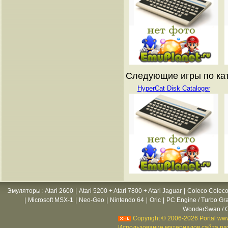
Следующие игры по катал
HyperCat Disk Cataloger
Эмуляторы
:
Atari 2600
|
Atari 5200 + Atari 7800 + Atari Jaguar
|
Coleco Coleco
|
Microsoft MSX-1
|
Neo-Geo
|
Nintendo 64
|
Oric
|
PC Engine / Turbo Gr
WonderSwan / C
Copyright © 2006-2026 Portal www
Использование материалов сайта раз