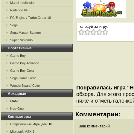
Mattel Intellivision
Nintendo 64
PC Engine / Turbo Grafx-16
Sega
Голосуй за игру:
Sega Master System
Super Nintendo
Портативные
Game Boy
Game Boy Advance
Game Boy Color
Sega Game Gear
WonderSwan / Color
Понравилась игра "
обзора. Для этого про
Аркадные
ниже и отметь галочкой
MAME
Neo-Geo
Комментарии:
Компьютеры
Современные Игры для ПК
Ваш комментарий
Microsoft MSX-1