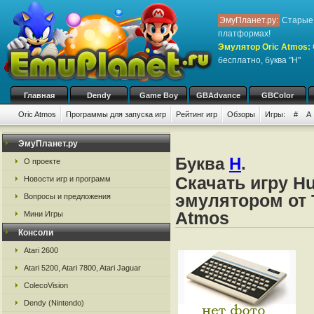
ЭмуПланет.ру:
Старые 
платформах!
Эмулятор Oric Atmos
:
бесплатно, буква "H"
Главная
Dendy
Game Boy
GBAdvance
GBColor
Oric Atmos
Программы для запуска игр
Рейтинг игр
Обзоры
Игры:
#
A
ЭмуПланет.ру
Буква
H
.
О проекте
Скачать игру H
Новости игр и программ
эмулятором от Ta
Вопросы и предложения
Atmos
Мини Игры
Консоли
Atari 2600
Atari 5200, Atari 7800, Atari Jaguar
ColecoVision
Dendy (Nintendo)