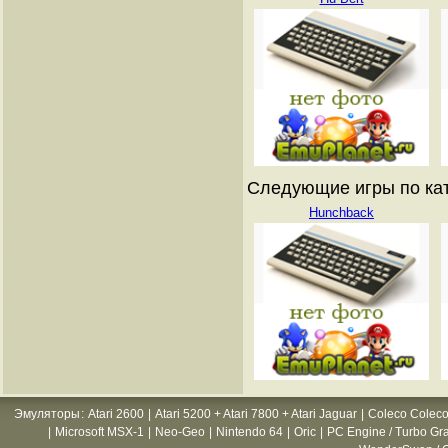
Следующие игры по катал
Hunchback
Эмуляторы
:
Atari 2600
|
Atari 5200 + Atari 7800 + Atari Jaguar
|
Coleco Coleco
|
Microsoft MSX-1
|
Neo-Geo
|
Nintendo 64
|
Oric
|
PC Engine / Turbo Gr