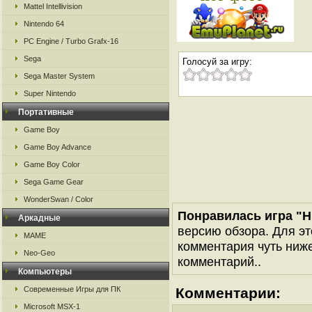
Mattel Intellivision
Nintendo 64
PC Engine / Turbo Grafx-16
Sega
Голосуй за игру:
Sega Master System
Super Nintendo
Портативные
Game Boy
Game Boy Advance
Game Boy Color
Sega Game Gear
WonderSwan / Color
Понравилась игра "H
Аркадные
версию обзора. Для эт
MAME
комментария чуть ниже 
Neo-Geo
комментарий..
Компьютеры
Современные Игры для ПК
Комментарии:
Microsoft MSX-1