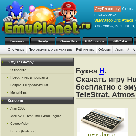
ЭмуПланет.ру:
Старые 
платформах!
Эмулятор Oric Atmos
:
T.W.Phoeng
бесплатно, 
Главная
Dendy
Game Boy
GBAdvance
GBColor
Oric Atmos
Программы для запуска игр
Рейтинг игр
Обзоры
Игры:
#
A
ЭмуПланет.ру
Буква
H
.
О проекте
Скачать игру H
Новости игр и программ
бесплатно с эму
Вопросы и предложения
TeleStrat, Atmos
Мини Игры
Консоли
Atari 2600
Atari 5200, Atari 7800, Atari Jaguar
ColecoVision
Dendy (Nintendo)