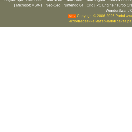
Эмуляторы
:
Atari 2600
|
Atari 5200 + Atari 7800 + Atari Jaguar
|
Coleco Coleco
|
Microsoft MSX-1
|
Neo-Geo
|
Nintendo 64
|
Oric
|
PC Engine / Turbo Gr
WonderSwan / C
Copyright © 2006-2026 Portal www
Использование материалов сайта раз