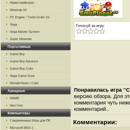
Mattel Intellivision
Nintendo 64
PC Engine / Turbo Grafx-16
Sega
Голосуй за игру:
Sega Master System
Super Nintendo
Портативные
Game Boy
Game Boy Advance
Game Boy Color
Sega Game Gear
WonderSwan / Color
Понравилась игра "C
Аркадные
версию обзора. Для эт
MAME
комментария чуть ниже 
Neo-Geo
комментарий..
Компьютеры
Современные Игры для ПК
Комментарии:
Microsoft MSX-1