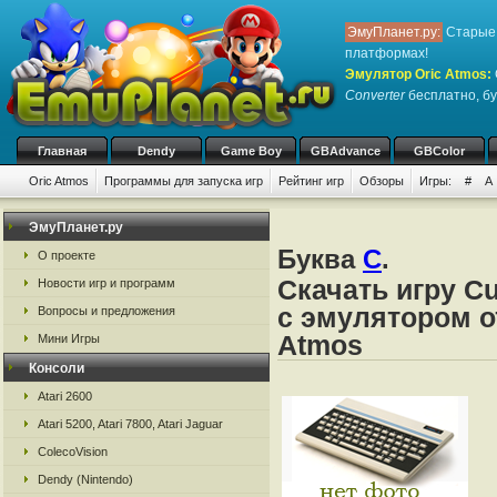
ЭмуПланет.ру:
Старые 
платформах!
Эмулятор Oric Atmos
:
Converter
бесплатно, бу
Главная
Dendy
Game Boy
GBAdvance
GBColor
Oric Atmos
Программы для запуска игр
Рейтинг игр
Обзоры
Игры:
#
A
ЭмуПланет.ру
Буква
C
.
О проекте
Скачать игру Cu
Новости игр и программ
с эмулятором от 
Вопросы и предложения
Atmos
Мини Игры
Консоли
Atari 2600
Atari 5200, Atari 7800, Atari Jaguar
ColecoVision
Dendy (Nintendo)