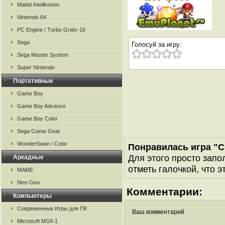
Mattel Intellivision
Nintendo 64
PC Engine / Turbo Grafx-16
Sega
Голосуй за игру:
Sega Master System
Super Nintendo
Портативные
Game Boy
Game Boy Advance
Game Boy Color
Sega Game Gear
WonderSwan / Color
Понравилась игра "C
Для этого просто запо
Аркадные
отметь галочкой, что э
MAME
Neo-Geo
Комментарии:
Компьютеры
Современные Игры для ПК
Ваш комментарий
Microsoft MSX-1