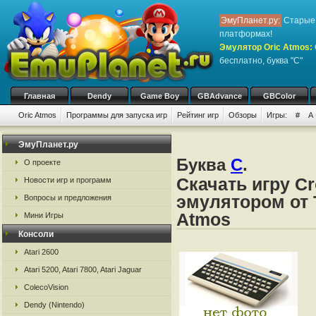
ЭмуПланет.ру:
Старые 
платформах!
Эмулятор Oric Atmos
:
бесплатно, буква "C"
Главная
Dendy
Game Boy
GBAdvance
GBColor
Oric Atmos
Программы для запуска игр
Рейтинг игр
Обзоры
Игры:
#
A
ЭмуПланет.ру
Буква
C
.
О проекте
Скачать игру C
Новости игр и программ
эмулятором от Ta
Вопросы и предложения
Atmos
Мини Игры
Консоли
Atari 2600
Atari 5200, Atari 7800, Atari Jaguar
ColecoVision
Dendy (Nintendo)