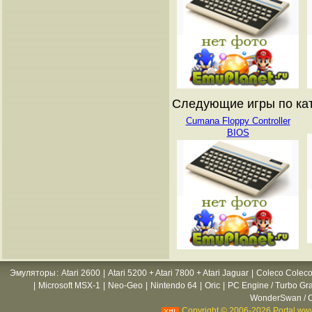
Следующие игры по катал
Cumana Floppy Controller
BIOS
Эмуляторы
:
Atari 2600
|
Atari 5200 + Atari 7800 + Atari Jaguar
|
Coleco Coleco
|
Microsoft MSX-1
|
Neo-Geo
|
Nintendo 64
|
Oric
|
PC Engine / Turbo Gr
WonderSwan / C
Copyright © 2006-2026 Portal www