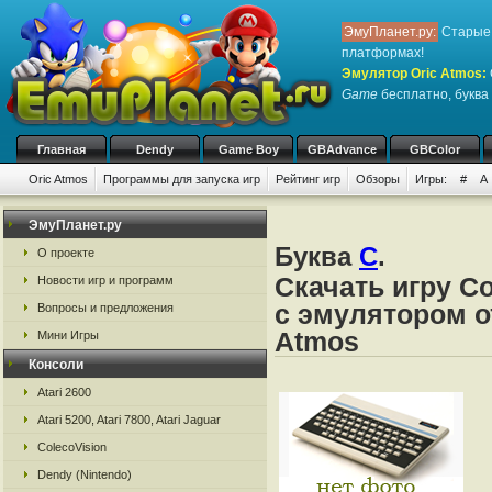
ЭмуПланет.ру:
Старые 
платформах!
Эмулятор Oric Atmos
:
Game
бесплатно, буква 
Главная
Dendy
Game Boy
GBAdvance
GBColor
Oric Atmos
Программы для запуска игр
Рейтинг игр
Обзоры
Игры:
#
A
ЭмуПланет.ру
Буква
C
.
О проекте
Скачать игру C
Новости игр и программ
с эмулятором от 
Вопросы и предложения
Atmos
Мини Игры
Консоли
Atari 2600
Atari 5200, Atari 7800, Atari Jaguar
ColecoVision
Dendy (Nintendo)