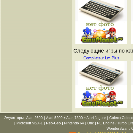
Следующие игры по катал
Compilateur Lm Plus
Эмуляторы
:
Atari 2600
|
Atari 5200 + Atari 7800 + Atari Jaguar
|
Coleco Coleco
|
Microsoft MSX-1
|
Neo-Geo
|
Nintendo 64
|
Oric
|
PC Engine / Turbo Gr
WonderSwan / C