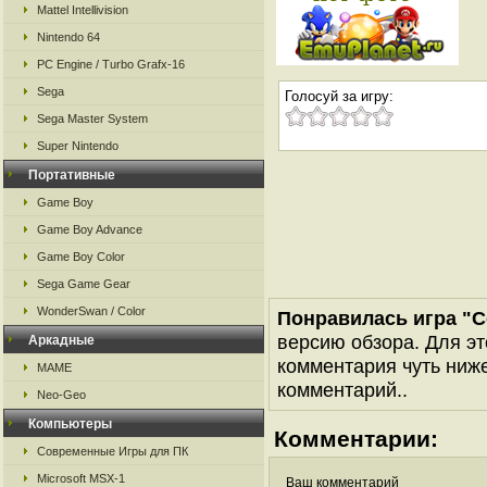
Mattel Intellivision
Nintendo 64
PC Engine / Turbo Grafx-16
Sega
Голосуй за игру:
Sega Master System
Super Nintendo
Портативные
Game Boy
Game Boy Advance
Game Boy Color
Sega Game Gear
WonderSwan / Color
Понравилась игра "C
версию обзора. Для эт
Аркадные
комментария чуть ниже 
MAME
комментарий..
Neo-Geo
Компьютеры
Комментарии:
Современные Игры для ПК
Microsoft MSX-1
Ваш комментарий