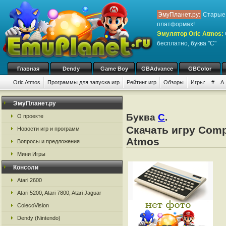
ЭмуПланет.ру:
Старые 
платформах!
Эмулятор Oric Atmos
:
бесплатно, буква "C"
Главная
Dendy
Game Boy
GBAdvance
GBColor
Oric Atmos
Программы для запуска игр
Рейтинг игр
Обзоры
Игры:
#
A
ЭмуПланет.ру
Буква
C
.
О проекте
Скачать игру Compo
Новости игр и программ
Atmos
Вопросы и предложения
Мини Игры
Консоли
Atari 2600
Atari 5200, Atari 7800, Atari Jaguar
ColecoVision
Dendy (Nintendo)