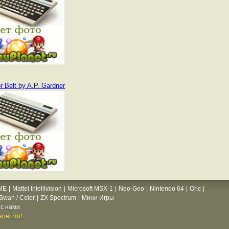
 Belt by A.P. Gardner
ME
|
Mattel Intellivision
|
Microsoft MSX-1
|
Neo-Geo
|
Nintendo 64
|
Oric
|
wan / Color
|
ZX Spectrum
|
Мини Игры
с нами.
net.Ru!