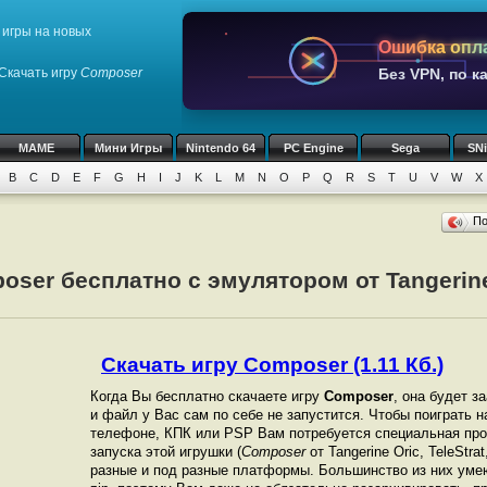
игры на новых
Ошибка опл
Скачать игру
Composer
Без VPN, по к
MAME
Мини Игры
Nintendo 64
PC Engine
Sega
SN
B
C
D
E
F
G
H
I
J
K
L
M
N
O
P
Q
R
S
T
U
V
W
X
П
ser бесплатно с эмулятором от Tangerine O
Скачать игру Composer (1.11 Кб.)
Когда Вы бесплатно скачаете игру
Composer
, она будет з
и файл у Вас сам по себе не запустится. Чтобы поиграть 
телефоне, КПК или PSP Вам потребуется специальная про
запуска этой игрушки (
Composer
от Tangerine Oric, TeleStr
разные и под разные платформы. Большинство из них уме