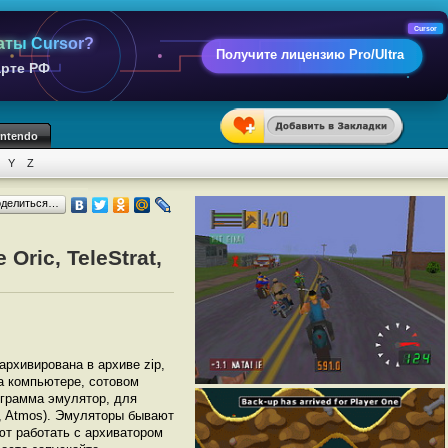
Cursor
аты Cursor?
Получите лицензию Pro/Ultra
арте РФ
intendo
Y
Z
оделиться…
ric, TeleStrat,
аархивирована в архиве zip,
на компьютере, сотовом
грамма эмулятор, для
at, Atmos). Эмуляторы бывают
ют работать с архиватором