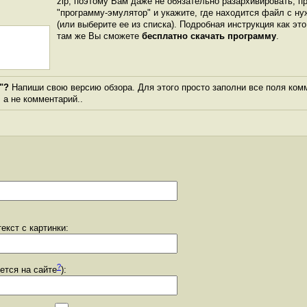
zip, поэтому Вам даже не обязательно разархивировать, п
"программу-эмулятор" и укажите, где находится файл с ну
(или выберите ее из списка). Подробная инструкция как эт
там же Вы сможете
бесплатно скачать программу
.
"?
Напиши свою версию обзора. Для этого просто заполни все поля ком
, а не комментарий..
екст с картинки:
?
уется на сайте
):