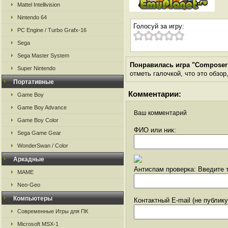
Mattel Intellivision
Nintendo 64
Голосуй за игру:
PC Engine / Turbo Grafx-16
Sega
Sega Master System
Понравилась игра "Composer
Super Nintendo
отметь галочкой, что это обзор
Портативные
Комментарии:
Game Boy
Game Boy Advance
Ваш комментарий
Game Boy Color
ФИО или ник:
Sega Game Gear
WonderSwan / Color
Аркадные
Антиспам проверка: Введите т
MAME
Neo-Geo
Компьютеры
Контактный E-mail (не публик
Современные Игры для ПК
Microsoft MSX-1