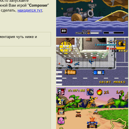
росто запускайте
жной Вам игрой "
Composer
"
о сделать,
находится тут
,
ментария чуть ниже и