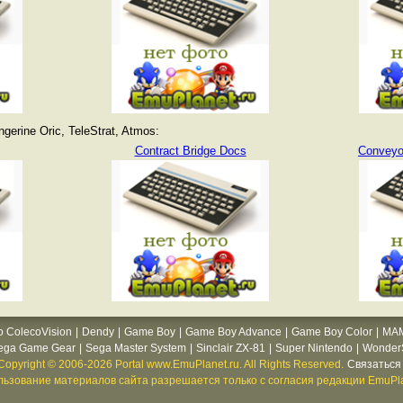
erine Oric, TeleStrat, Atmos:
Contract Bridge Docs
Conveyor
o ColecoVision
|
Dendy
|
Game Boy
|
Game Boy Advance
|
Game Boy Color
|
MA
ega Game Gear
|
Sega Master System
|
Sinclair ZX-81
|
Super Nintendo
|
WonderS
Copyright © 2006-2026 Portal www.EmuPlanet.ru. All Rights Reserved.
Связаться 
ьзование материалов сайта разрешается только с согласия редакции EmuPla