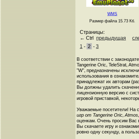
WMS
Размер файла 15.73 Кб.
Страницы:
← Ctrl
предыдущая
сл
1
-
2
-
3
В соответствии с законодат
Tangerine Oric, TeleStrat, A
"W", предназначены исключи
использования в ознакомите
принадлежат их авторам (ра
Вы должны удалить скаченн
лицензионную версию с сист
игровой приставкой, некотор
Уважаемые посетители! На 
игр от Tangerine Oric, Atmos,
оценкам. Очень просим Вас в
Вы скачаете игру и ознакоми
ровно одну секунду, а польз