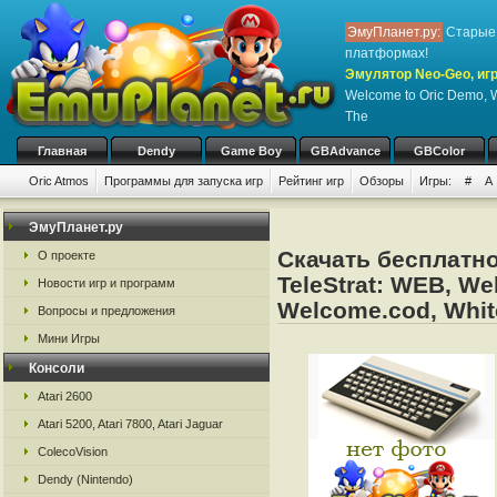
ЭмуПланет.ру:
Старые 
платформах!
Эмулятор Neo-Geo, игр
Welcome to Oric Demo, 
The
Главная
Dendy
Game Boy
GBAdvance
GBColor
Oric Atmos
Программы для запуска игр
Рейтинг игр
Обзоры
Игры:
#
A
ЭмуПланет.ру
Скачать бесплатно
О проекте
TeleStrat: WEB, We
Новости игр и программ
Welcome.cod, Whit
Вопросы и предложения
Мини Игры
Консоли
Atari 2600
Atari 5200, Atari 7800, Atari Jaguar
ColecoVision
Dendy (Nintendo)