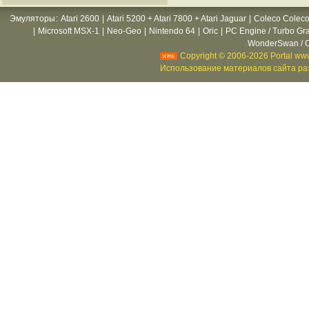
Эмуляторы
:
Atari 2600
|
Atari 5200 + Atari 7800 + Atari Jaguar
|
Coleco Coleco
|
Microsoft MSX-1
|
Neo-Geo
|
Nintendo 64
|
Oric
|
PC Engine / Turbo Gr
WonderSwan / C
Copyright © 2006-2026 Portal www
Использование материалов сайта раз