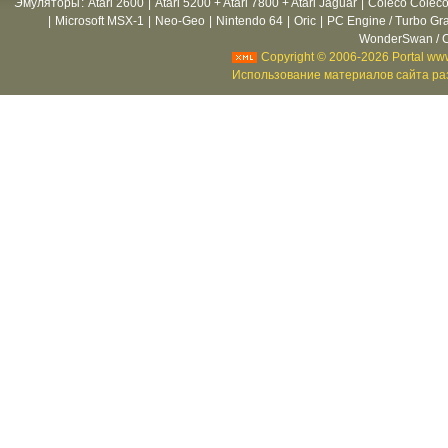
Эмуляторы
:
Atari 2600
|
Atari 5200 + Atari 7800 + Atari Jaguar
|
Coleco Coleco
|
Microsoft MSX-1
|
Neo-Geo
|
Nintendo 64
|
Oric
|
PC Engine / Turbo Gr
WonderSwan / C
Copyright © 2006-2026 Portal www
Использование материалов сайта раз