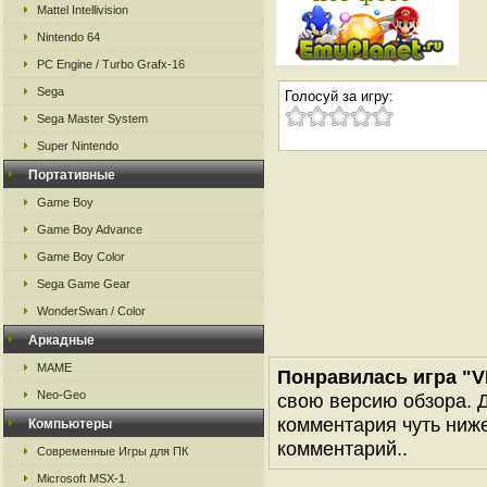
Mattel Intellivision
Nintendo 64
PC Engine / Turbo Grafx-16
Sega
Голосуй за игру:
Sega Master System
Super Nintendo
Портативные
Game Boy
Game Boy Advance
Game Boy Color
Sega Game Gear
WonderSwan / Color
Аркадные
MAME
Понравилась игра "V
Neo-Geo
свою версию обзора. Д
комментария чуть ниже 
Компьютеры
комментарий..
Современные Игры для ПК
Microsoft MSX-1