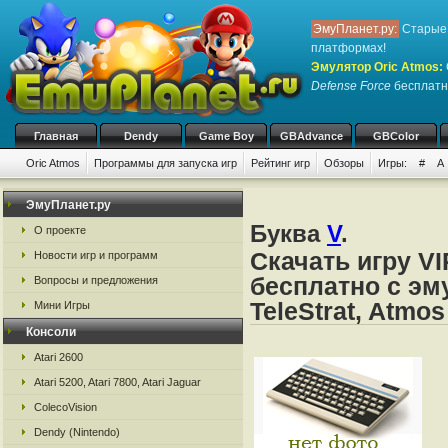
ЭмуПланет.ру:
Старые 
платформах!
Эмулятор Oric Atmos
:
Defense Force
бесплатно
Главная
Dendy
Game Boy
GBAdvance
GBColor
Oric Atmos
Программы для запуска игр
Рейтинг игр
Обзоры
Игры:
#
A
ЭмуПланет.ру
Буква
V
.
О проекте
Скачать игру VI
Новости игр и программ
бесплатно с эму
Вопросы и предложения
TeleStrat, Atmos
Мини Игры
Консоли
Atari 2600
Atari 5200, Atari 7800, Atari Jaguar
ColecoVision
Dendy (Nintendo)