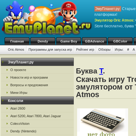
ЭмуПланет.ру:
Старые 
платформах!
Эмулятор Oric Atmos
:
Store
бесплатно, буква "
Главная
Dendy
Game Boy
GBAdvance
GBColor
Oric Atmos
Программы для запуска игр
Рейтинг игр
Обзоры
Игры:
#
A
ЭмуПланет.ру
Буква
T
.
О проекте
Скачать игру Tr
Новости игр и программ
эмулятором от Ta
Вопросы и предложения
Atmos
Мини Игры
Консоли
Atari 2600
Atari 5200, Atari 7800, Atari Jaguar
ColecoVision
Dendy (Nintendo)