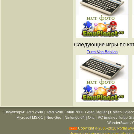
Следующие игры по катал
Turm Von Babilon
Эмуляторы
:
Atari 2600
|
Atari 5200 + Atari 7800 + Atari Jaguar
|
Coleco Coleco
|
Microsoft MSX-1
|
Neo-Geo
|
Nintendo 64
|
Oric
|
PC Engine / Turbo Gr
WonderSwan / C
Copyright © 2006-2026 Portal www
Использование материалов сайта раз