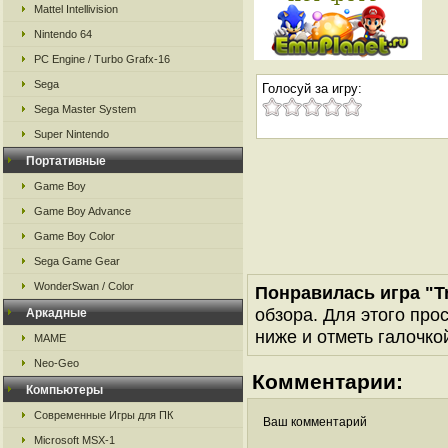
Mattel Intellivision
Nintendo 64
PC Engine / Turbo Grafx-16
Sega
Голосуй за игру:
Sega Master System
Super Nintendo
Портативные
Game Boy
Game Boy Advance
Game Boy Color
Sega Game Gear
WonderSwan / Color
Понравилась игра "Tr
обзора. Для этого про
Аркадные
ниже и отметь галочкой
MAME
Neo-Geo
Комментарии:
Компьютеры
Современные Игры для ПК
Ваш комментарий
Microsoft MSX-1