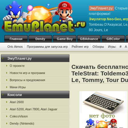
ЭмуПланет.ру:
Старые 
платформах!
Эмулятор Neo-Geo, игр
Tombeau D'Axayacat, Le
80 Jours, Le
Главная
Dendy
Game Boy
GBAdvance
GBColor
Oric Atmos
Программы для запуска игр
Рейтинг игр
Обзоры
Игры:
#
A
ЭмуПланет.ру
Скачать бесплатно
О проекте
TeleStrat: Toldemo
Новости игр и программ
Le, Tommy, Tour Du
Вопросы и предложения
Мини Игры
Консоли
Atari 2600
Atari 5200, Atari 7800, Atari Jaguar
ColecoVision
Dendy (Nintendo)