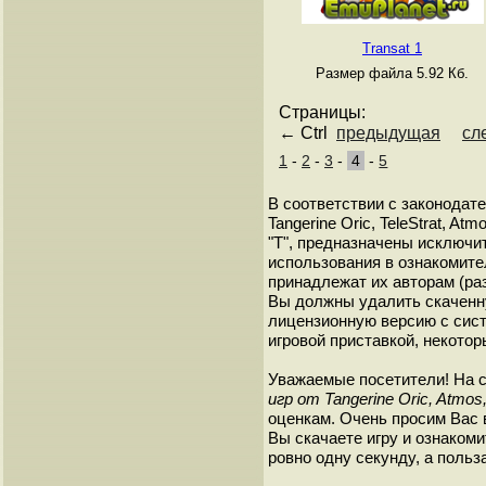
Transat 1
Размер файла 5.92 Кб.
Страницы:
← Ctrl
предыдущая
сл
1
-
2
-
3
-
4
-
5
В соответствии с законодат
Tangerine Oric, TeleStrat, A
"T", предназначены исключи
использования в ознакомите
принадлежат их авторам (ра
Вы должны удалить скаченн
лицензионную версию с сист
игровой приставкой, некотор
Уважаемые посетители! На 
игр от Tangerine Oric, Atmos,
оценкам. Очень просим Вас в
Вы скачаете игру и ознакоми
ровно одну секунду, а польз