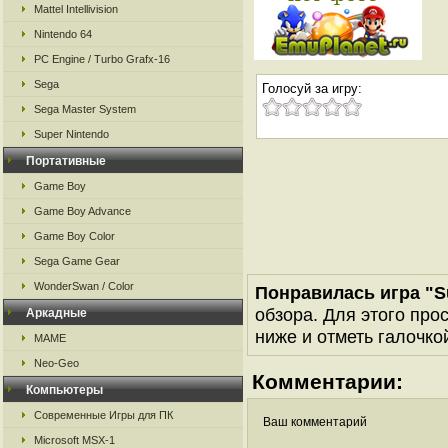
Mattel Intellivision
Nintendo 64
PC Engine / Turbo Grafx-16
Sega
Голосуй за игру:
Sega Master System
Super Nintendo
Портативные
Game Boy
Game Boy Advance
Game Boy Color
Sega Game Gear
WonderSwan / Color
Понравилась игра "S
обзора. Для этого про
Аркадные
ниже и отметь галочкой
MAME
Neo-Geo
Комментарии:
Компьютеры
Современные Игры для ПК
Ваш комментарий
Microsoft MSX-1