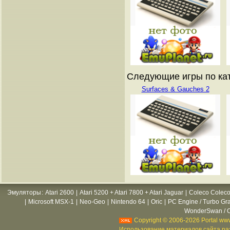
Следующие игры по катал
Surfaces & Gauches 2
Эмуляторы
:
Atari 2600
|
Atari 5200 + Atari 7800 + Atari Jaguar
|
Coleco Coleco
|
Microsoft MSX-1
|
Neo-Geo
|
Nintendo 64
|
Oric
|
PC Engine / Turbo Gr
WonderSwan / C
Copyright © 2006-2026 Portal www
Использование материалов сайта раз