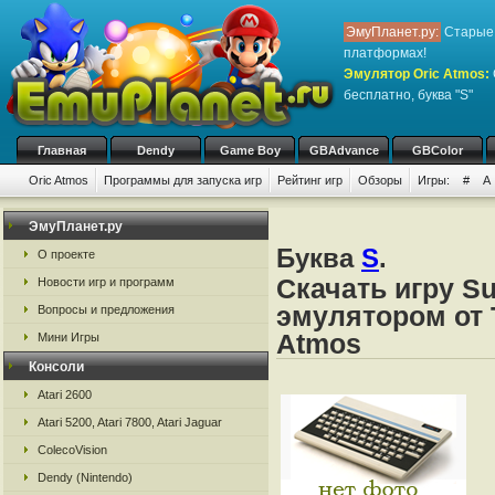
ЭмуПланет.ру:
Старые 
платформах!
Эмулятор Oric Atmos
:
бесплатно, буква "S"
Главная
Dendy
Game Boy
GBAdvance
GBColor
Oric Atmos
Программы для запуска игр
Рейтинг игр
Обзоры
Игры:
#
A
ЭмуПланет.ру
Буква
S
.
О проекте
Скачать игру Su
Новости игр и программ
эмулятором от Ta
Вопросы и предложения
Atmos
Мини Игры
Консоли
Atari 2600
Atari 5200, Atari 7800, Atari Jaguar
ColecoVision
Dendy (Nintendo)