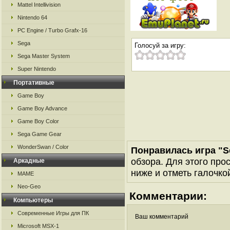
Mattel Intellivision
Nintendo 64
PC Engine / Turbo Grafx-16
Sega
Голосуй за игру:
Sega Master System
Super Nintendo
Портативные
Game Boy
Game Boy Advance
Game Boy Color
Sega Game Gear
WonderSwan / Color
Понравилась игра "Se
обзора. Для этого про
Аркадные
ниже и отметь галочкой
MAME
Neo-Geo
Комментарии:
Компьютеры
Современные Игры для ПК
Ваш комментарий
Microsoft MSX-1