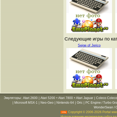
Следующие игры по катал
Seige of Jerico
Эмуляторы
:
Atari 2600
|
Atari 5200 + Atari 7800 + Atari Jaguar
|
Coleco Coleco
|
Microsoft MSX-1
|
Neo-Geo
|
Nintendo 64
|
Oric
|
PC Engine / Turbo Gr
WonderSwan / C
Copyright © 2006-2026 Portal www
Использование материалов сайта раз