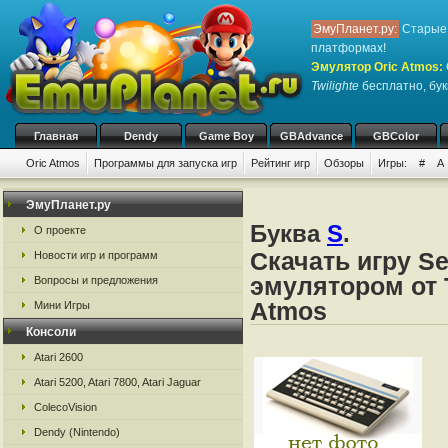
ЭмуПланет.ру:
Старые 
платформах!
Эмулятор Oric Atmos
:
Twilighte
бесплатно, бук
Главная
Dendy
Game Boy
GBAdvance
GBColor
Oric Atmos
Программы для запуска игр
Рейтинг игр
Обзоры
Игры:
#
A
ЭмуПланет.ру
Буква
S
.
О проекте
Скачать игру Se
Новости игр и программ
эмулятором от Ta
Вопросы и предложения
Atmos
Мини Игры
Консоли
Atari 2600
Atari 5200, Atari 7800, Atari Jaguar
ColecoVision
Dendy (Nintendo)