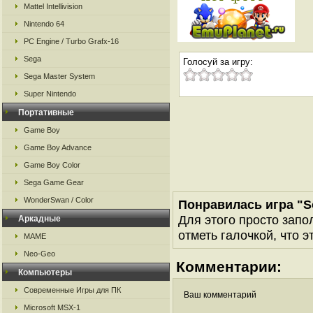
Mattel Intellivision
Nintendo 64
PC Engine / Turbo Grafx-16
Sega
Голосуй за игру:
Sega Master System
Super Nintendo
Портативные
Game Boy
Game Boy Advance
Game Boy Color
Sega Game Gear
WonderSwan / Color
Понравилась игра "S
Для этого просто запо
Аркадные
отметь галочкой, что э
MAME
Neo-Geo
Комментарии:
Компьютеры
Современные Игры для ПК
Ваш комментарий
Microsoft MSX-1