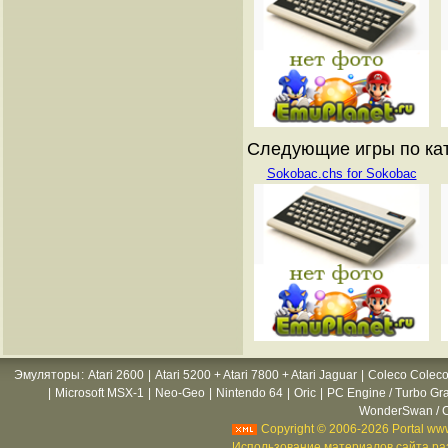
Следующие игры по катал
Sokobac.chs for Sokobac
Эмуляторы
:
Atari 2600
|
Atari 5200 + Atari 7800 + Atari Jaguar
|
Coleco Coleco
|
Microsoft MSX-1
|
Neo-Geo
|
Nintendo 64
|
Oric
|
PC Engine / Turbo Gr
WonderSwan / C
Copyright © 2006-2026 Portal www
Использование материалов сайта раз