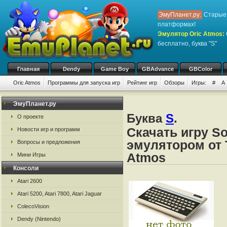
ЭмуПланет.ру:
Старые 
платформах!
Эмулятор Oric Atmos
:
бесплатно, буква "S"
Главная
Dendy
Game Boy
GBAdvance
GBColor
Oric Atmos
Программы для запуска игр
Рейтинг игр
Обзоры
Игры:
#
A
ЭмуПланет.ру
Буква
S
.
О проекте
Скачать игру S
Новости игр и программ
эмулятором от Ta
Вопросы и предложения
Atmos
Мини Игры
Консоли
Atari 2600
Atari 5200, Atari 7800, Atari Jaguar
ColecoVision
Dendy (Nintendo)