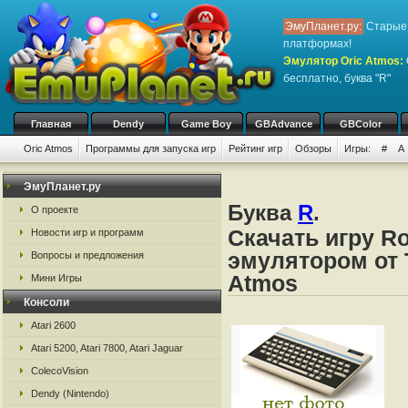
ЭмуПланет.ру:
Старые 
платформах!
Эмулятор Oric Atmos
:
бесплатно, буква "R"
Главная
Dendy
Game Boy
GBAdvance
GBColor
Oric Atmos
Программы для запуска игр
Рейтинг игр
Обзоры
Игры:
#
A
ЭмуПланет.ру
Буква
R
.
О проекте
Скачать игру R
Новости игр и программ
эмулятором от Ta
Вопросы и предложения
Atmos
Мини Игры
Консоли
Atari 2600
Atari 5200, Atari 7800, Atari Jaguar
ColecoVision
Dendy (Nintendo)