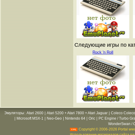
Следующие игры по катал
Rock 'n Roll
Эмуляторы
:
Atari 2600
|
Atari 5200 + Atari 7800 + Atari Jaguar
|
Coleco Coleco
|
Microsoft MSX-1
|
Neo-Geo
|
Nintendo 64
|
Oric
|
PC Engine / Turbo Gr
WonderSwan / C
Copyright © 2006-2026 Portal www
Использование материалов сайта раз