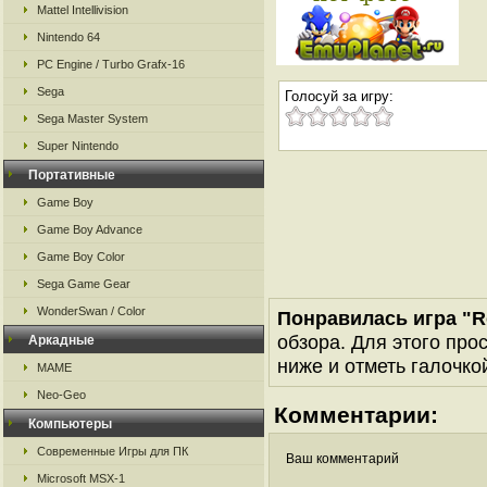
Mattel Intellivision
Nintendo 64
PC Engine / Turbo Grafx-16
Sega
Голосуй за игру:
Sega Master System
Super Nintendo
Портативные
Game Boy
Game Boy Advance
Game Boy Color
Sega Game Gear
WonderSwan / Color
Понравилась игра "R
обзора. Для этого про
Аркадные
ниже и отметь галочкой
MAME
Neo-Geo
Комментарии:
Компьютеры
Современные Игры для ПК
Ваш комментарий
Microsoft MSX-1