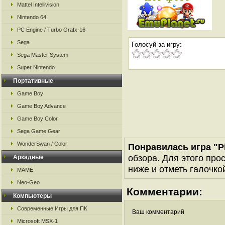
Mattel Intellivision
Nintendo 64
PC Engine / Turbo Grafx-16
Sega
Голосуй за игру:
Sega Master System
Super Nintendo
Портативные
Game Boy
Game Boy Advance
Game Boy Color
Sega Game Gear
WonderSwan / Color
Понравилась игра "P
обзора. Для этого про
Аркадные
ниже и отметь галочкой
MAME
Neo-Geo
Комментарии:
Компьютеры
Современные Игры для ПК
Ваш комментарий
Microsoft MSX-1