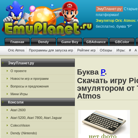
ЭмуПланет.ру:
Старые 
платформах!
Эмулятор Oric Atmos
:
бесплатно, буква "P"
Главная
Dendy
Game Boy
GBAdvance
GBColor
Oric Atmos
Программы для запуска игр
Рейтинг игр
Обзоры
Игры:
#
A
ЭмуПланет.ру
Буква
P
.
О проекте
Скачать игру Pi
Новости игр и программ
эмулятором от Ta
Вопросы и предложения
Atmos
Мини Игры
Консоли
Atari 2600
Atari 5200, Atari 7800, Atari Jaguar
ColecoVision
Dendy (Nintendo)