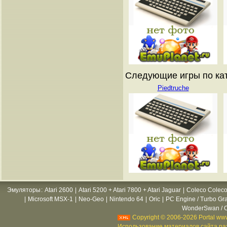
Следующие игры по катал
Piedtruche
Эмуляторы
:
Atari 2600
|
Atari 5200 + Atari 7800 + Atari Jaguar
|
Coleco Coleco
|
Microsoft MSX-1
|
Neo-Geo
|
Nintendo 64
|
Oric
|
PC Engine / Turbo Gr
WonderSwan / C
Copyright © 2006-2026 Portal www
Использование материалов сайта раз