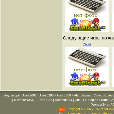
Следующие игры по катал
Poule
Эмуляторы
:
Atari 2600
|
Atari 5200 + Atari 7800 + Atari Jaguar
|
Coleco Coleco
|
Microsoft MSX-1
|
Neo-Geo
|
Nintendo 64
|
Oric
|
PC Engine / Turbo Gr
WonderSwan / C
Copyright © 2006-2026 Portal www
Использование материалов сайта раз