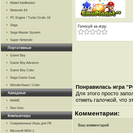
Mattel Intellivision
Nintendo 64
PC Engine / Turbo Grafx-16
Sega
Голосуй за игру:
Sega Master System
Super Nintendo
Портативные
Game Boy
Game Boy Advance
Game Boy Color
Sega Game Gear
WonderSwan / Color
Понравилась игра "
Для этого просто запо
Аркадные
отметь галочкой, что э
MAME
Neo-Geo
Комментарии:
Компьютеры
Современные Игры для ПК
Ваш комментарий
Microsoft MSX-1