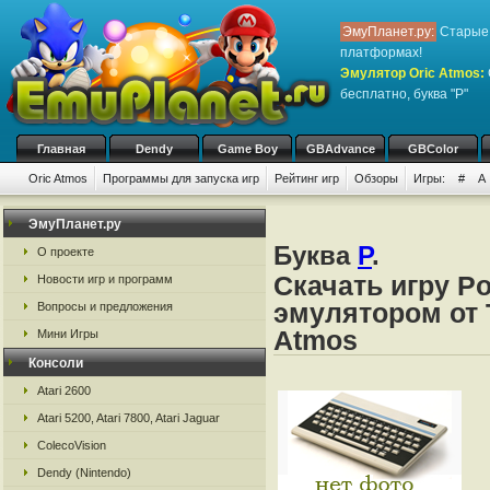
ЭмуПланет.ру:
Старые 
платформах!
Эмулятор Oric Atmos
:
бесплатно, буква "P"
Главная
Dendy
Game Boy
GBAdvance
GBColor
Oric Atmos
Программы для запуска игр
Рейтинг игр
Обзоры
Игры:
#
A
ЭмуПланет.ру
Буква
P
.
О проекте
Скачать игру P
Новости игр и программ
эмулятором от Ta
Вопросы и предложения
Atmos
Мини Игры
Консоли
Atari 2600
Atari 5200, Atari 7800, Atari Jaguar
ColecoVision
Dendy (Nintendo)