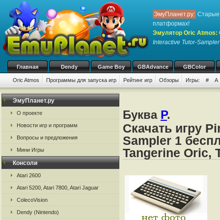
ЭмуПланет.ру:
Старые 
платформах!
Эмулятор Oric Atmos
:
Interactive Tutor-Sampler
Главная
Dendy
Game Boy
GBAdvance
GBColor
Oric Atmos
Программы для запуска игр
Рейтинг игр
Обзоры
Игры:
#
A
ЭмуПланет.ру
Буква
P
.
О проекте
Скачать игру Pin
Новости игр и программ
Sampler 1 бесп
Вопросы и предложения
Tangerine Oric, 
Мини Игры
Консоли
Atari 2600
Atari 5200, Atari 7800, Atari Jaguar
ColecoVision
Dendy (Nintendo)