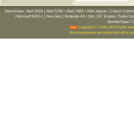
Эмуляторы
:
Atari 2600
|
Atari 5200 + Atari 7800 + Atari Jaguar
|
Coleco Coleco
|
Microsoft MSX-1
|
Neo-Geo
|
Nintendo 64
|
Oric
|
PC Engine / Turbo Gr
WonderSwan / C
Copyright © 2006-2026 Portal www
Использование материалов сайта раз