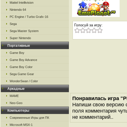
Mattel Intellivision
Nintendo 64
PC Engine / Turbo Grafx-16
Sega
Голосуй за игру:
Sega Master System
Super Nintendo
Портативные
Game Boy
Game Boy Advance
Game Boy Color
Sega Game Gear
WonderSwan / Color
Аркадные
MAME
Понравилась игра "Pin
Neo-Geo
Напиши свою версию о
поля комментария чуть 
Компьютеры
не комментарий..
Современные Игры для ПК
Microsoft MSX-1