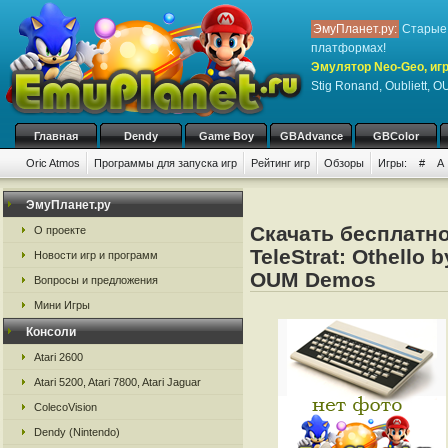
ЭмуПланет.ру:
Старые 
платформах!
Эмулятор Neo-Geo, игр
Stig Ronand, Oubliett,
Главная
Dendy
Game Boy
GBAdvance
GBColor
Oric Atmos
Программы для запуска игр
Рейтинг игр
Обзоры
Игры:
#
A
ЭмуПланет.ру
Скачать бесплатно
О проекте
TeleStrat: Othello b
Новости игр и программ
OUM Demos
Вопросы и предложения
Мини Игры
Консоли
Atari 2600
Atari 5200, Atari 7800, Atari Jaguar
ColecoVision
Dendy (Nintendo)