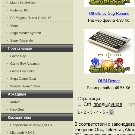
Mattel Intellivision
Nintendo 64
Othello by Stig Ronand
PC Engine / Turbo Grafx-16
Размер файла 4.98 Кб.
Sega
Sega Master System
Super Nintendo
Портативные
Game Boy
Game Boy Advance
Game Boy Color
Sega Game Gear
OUM Demos
WonderSwan / Color
Размер файла 46.58 Кб.
Аркадные
Страницы:
MAME
← Ctrl
предыдущая
сл
Neo-Geo
1
-
2
-
3
-
4
-
5
-
6
Компьютеры
В соответствии с законодат
Современные Игры для ПК
Tangerine Oric, TeleStrat, A
Microsoft MSX-1
"O", предназначены исключи