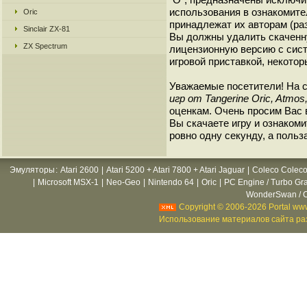
использования в ознакомите
Oric
принадлежат их авторам (ра
Sinclair ZX-81
Вы должны удалить скаченн
ZX Spectrum
лицензионную версию с сист
игровой приставкой, некотор
Уважаемые посетители! На 
игр от Tangerine Oric, Atmos,
оценкам. Очень просим Вас в
Вы скачаете игру и ознакоми
ровно одну секунду, а польз
Эмуляторы
:
Atari 2600
|
Atari 5200 + Atari 7800 + Atari Jaguar
|
Coleco Coleco
|
Microsoft MSX-1
|
Neo-Geo
|
Nintendo 64
|
Oric
|
PC Engine / Turbo Gr
WonderSwan / C
Copyright © 2006-2026 Portal www
Использование материалов сайта раз