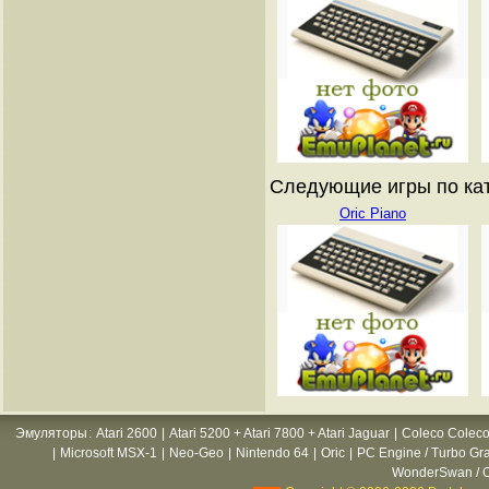
Следующие игры по катал
Oric Piano
Эмуляторы
:
Atari 2600
|
Atari 5200 + Atari 7800 + Atari Jaguar
|
Coleco Coleco
|
Microsoft MSX-1
|
Neo-Geo
|
Nintendo 64
|
Oric
|
PC Engine / Turbo Gr
WonderSwan / C