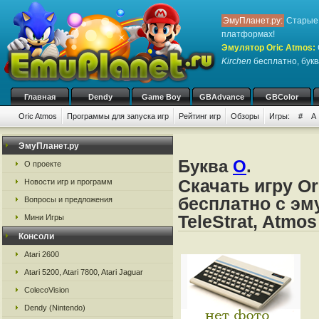
ЭмуПланет.ру:
Старые 
платформах!
Эмулятор Oric Atmos
:
Kirchen
бесплатно, букв
Главная
Dendy
Game Boy
GBAdvance
GBColor
Oric Atmos
Программы для запуска игр
Рейтинг игр
Обзоры
Игры:
#
A
ЭмуПланет.ру
Буква
O
.
О проекте
Скачать игру Or
Новости игр и программ
бесплатно с эму
Вопросы и предложения
TeleStrat, Atmos
Мини Игры
Консоли
Atari 2600
Atari 5200, Atari 7800, Atari Jaguar
ColecoVision
Dendy (Nintendo)