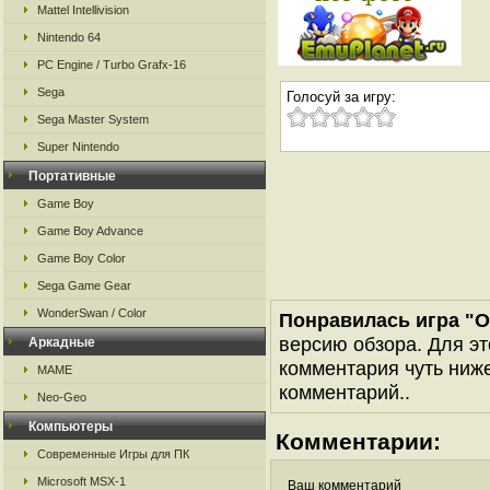
Mattel Intellivision
Nintendo 64
PC Engine / Turbo Grafx-16
Sega
Голосуй за игру:
Sega Master System
Super Nintendo
Портативные
Game Boy
Game Boy Advance
Game Boy Color
Sega Game Gear
WonderSwan / Color
Понравилась игра "Or
версию обзора. Для эт
Аркадные
комментария чуть ниже 
MAME
комментарий..
Neo-Geo
Компьютеры
Комментарии:
Современные Игры для ПК
Microsoft MSX-1
Ваш комментарий