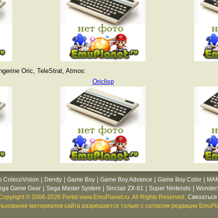
erine Oric, TeleStrat, Atmos:
Oriclisp
o ColecoVision
|
Dendy
|
Game Boy
|
Game Boy Advance
|
Game Boy Color
|
MA
ega Game Gear
|
Sega Master System
|
Sinclair ZX-81
|
Super Nintendo
|
WonderS
Copyright © 2006-2026 Portal www.EmuPlanet.ru. All Rights Reserved.
Связаться 
ьзование материалов сайта разрешается только с согласия редакции EmuPla