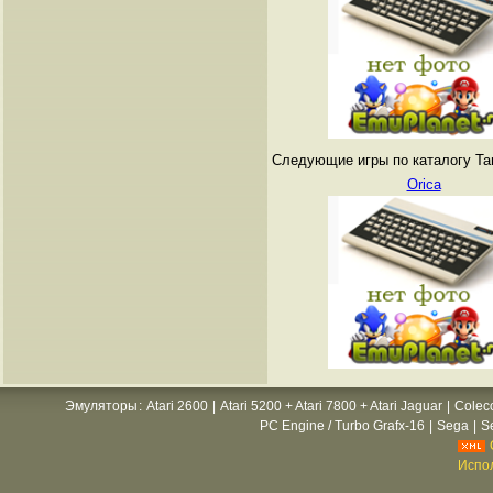
Следующие игры по каталогу Tang
Orica
Эмуляторы
:
Atari 2600
|
Atari 5200 + Atari 7800 + Atari Jaguar
|
Colec
PC Engine / Turbo Grafx-16
|
Sega
|
S
Испол