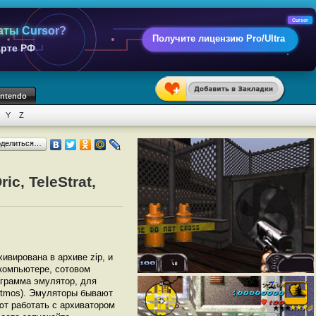
Cursor
аты Cursor?
Получите лицензию Pro/Ultra
арте РФ
intendo
Y
Z
оделиться…
c, TeleStrat,
хивирована в архиве zip, и
 компьютере, сотовом
грамма эмулятор, для
, Atmos). Эмуляторы бывают
ют работать с архиватором