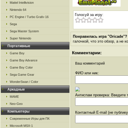
Mattel Intellivision
Nintendo 64
Голосуй за игру:
PC Engine / Turbo Grafx-16
Sega
Sega Master System
Понравилась игра "Oricade"?
Super Nintendo
галочкой, что это обзор, а не 
Портативные
Комментарии:
Game Boy
Game Boy Advance
Ваш комментарий
Game Boy Color
ФИО или ник:
Sega Game Gear
WonderSwan / Color
Аркадные
Антиспам проверка: Введите т
MAME
Neo-Geo
Компьютеры
Контактный E-mail (не публик
Современные Игры для ПК
Microsoft MSX-1