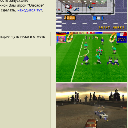
росто запускайте
жной Вам игрой "
Oricade
"
о сделать,
находится тут
,
тария чуть ниже и отметь