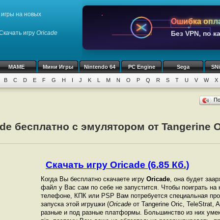
игры на новых
Ошибка опл
Скачать игру
Oricade
Без VPN, по к
MAME
Мини Игры
Nintendo 64
PC Engine
Sega
SN
B
C
D
E
F
G
H
I
J
K
L
M
N
O
P
Q
R
S
T
U
V
W
X
П
de бесплатно с эмулятором от Tangerine Ori
Скачать игру Oricade (6.85 Кб.)
Когда Вы бесплатно скачаете игру
Oricade
, она будет заар
файл у Вас сам по себе не запустится. Чтобы поиграть на
телефоне, КПК или PSP Вам потребуется специальная про
запуска этой игрушки (
Oricade
от Tangerine Oric, TeleStrat
разные и под разные платформы. Большинство из них уме