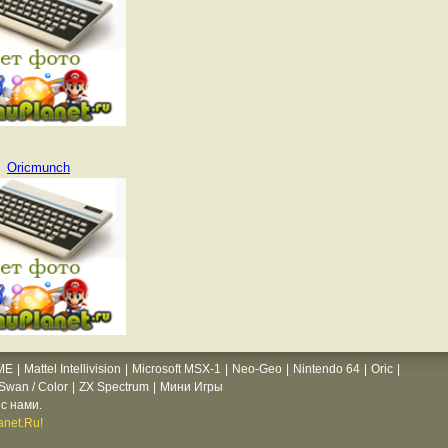
Oricmunch
ME
|
Mattel Intellivision
|
Microsoft MSX-1
|
Neo-Geo
|
Nintendo 64
|
Oric
|
wan / Color
|
ZX Spectrum
|
Мини Игры
с нами.
net.Ru!