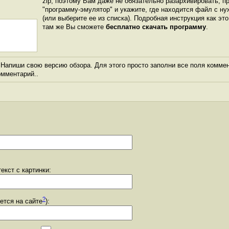
zip, поэтому Вам даже не обязательно разархивировать, п
"программу-эмулятор" и укажите, где находится файл с ну
(или выберите ее из списка). Подробная инструкция как эт
там же Вы сможете
бесплатно скачать программу
.
Напиши свою версию обзора. Для этого просто заполни все поля коммен
комментарий..
екст с картинки:
?
уется на сайте
):