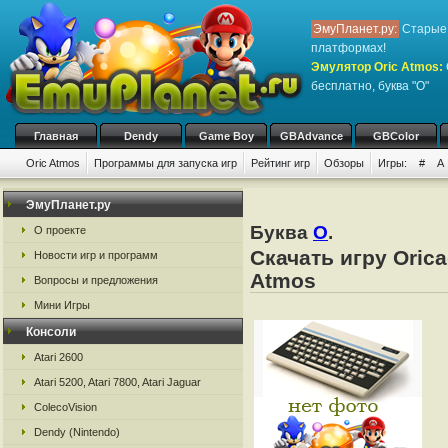
ЭмуПланет.ру:
Старые 
платформах!
Эмулятор Oric Atmos
:
бесплатно, буква "O"
Главная
Dendy
Game Boy
GBAdvance
GBColor
Oric Atmos
Программы для запуска игр
Рейтинг игр
Обзоры
Игры:
#
A
ЭмуПланет.ру
Буква
O
.
О проекте
Скачать игру Orica
Новости игр и программ
Atmos
Вопросы и предложения
Мини Игры
Консоли
Atari 2600
Atari 5200, Atari 7800, Atari Jaguar
ColecoVision
Dendy (Nintendo)