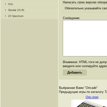
Написать свою версию обзора
Oric
Обязательно указывайте свое
Sinclair ZX-81
ZX Spectrum
Сообщение:
Внимание:
HTML-тэги не допус
введите или скопируйте адре
Выбранная Вами "
Oricade
"
Предыдущие игры по каталогу Tan
Oric-mon