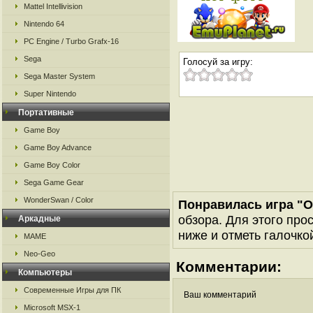
Mattel Intellivision
Nintendo 64
PC Engine / Turbo Grafx-16
Sega
Голосуй за игру:
Sega Master System
Super Nintendo
Портативные
Game Boy
Game Boy Advance
Game Boy Color
Sega Game Gear
WonderSwan / Color
Понравилась игра "O
обзора. Для этого про
Аркадные
ниже и отметь галочкой
MAME
Neo-Geo
Комментарии:
Компьютеры
Современные Игры для ПК
Ваш комментарий
Microsoft MSX-1