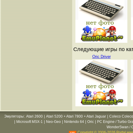
Следующие игры по катал
Oric Driver
Эмуляторы
:
Atari 2600
|
Atari 5200 + Atari 7800 + Atari Jaguar
|
Coleco Coleco
|
Microsoft MSX-1
|
Neo-Geo
|
Nintendo 64
|
Oric
|
PC Engine / Turbo Gr
WonderSwan / C
Copyright © 2006-2026 Portal www