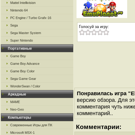
Mattel Intellivision
Nintendo 64
PC Engine / Turbo Grafx-16
Sega
Голосуй за игру:
Sega Master System
Super Nintendo
Портативные
Game Boy
Game Boy Advance
Game Boy Color
Sega Game Gear
WonderSwan / Color
Понравилась игра "El
Аркадные
версию обзора. Для эт
MAME
комментария чуть ниже 
Neo-Geo
комментарий..
Компьютеры
Современные Игры для ПК
Комментарии:
Microsoft MSX-1