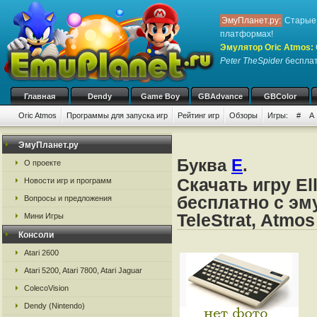
ЭмуПланет.ру:
Старые 
платформах!
Эмулятор Oric Atmos
:
Peter TheSpider
бесплатн
Главная
Dendy
Game Boy
GBAdvance
GBColor
Oric Atmos
Программы для запуска игр
Рейтинг игр
Обзоры
Игры:
#
A
ЭмуПланет.ру
Буква
E
.
О проекте
Скачать игру El
Новости игр и программ
бесплатно с эму
Вопросы и предложения
TeleStrat, Atmos
Мини Игры
Консоли
Atari 2600
Atari 5200, Atari 7800, Atari Jaguar
ColecoVision
Dendy (Nintendo)