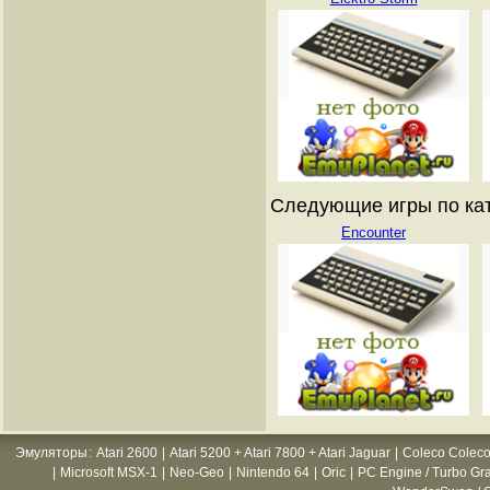
Следующие игры по катал
Encounter
Эмуляторы
:
Atari 2600
|
Atari 5200 + Atari 7800 + Atari Jaguar
|
Coleco Coleco
|
Microsoft MSX-1
|
Neo-Geo
|
Nintendo 64
|
Oric
|
PC Engine / Turbo Gr