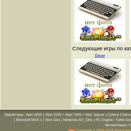
Следующие игры по катал
Driver
Эмуляторы
:
Atari 2600
|
Atari 5200 + Atari 7800 + Atari Jaguar
|
Coleco Coleco
|
Microsoft MSX-1
|
Neo-Geo
|
Nintendo 64
|
Oric
|
PC Engine / Turbo Gr
WonderSwan / C
Copyright © 2006-2026 Portal www