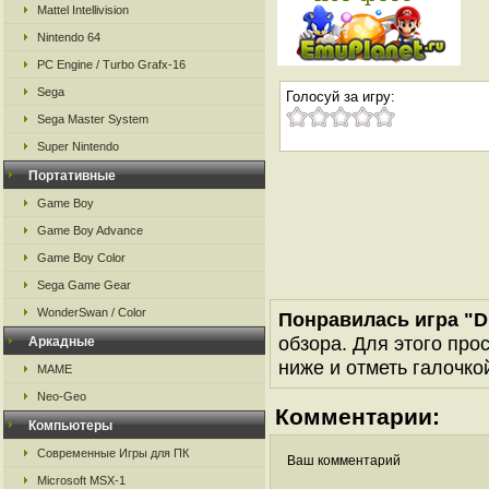
Mattel Intellivision
Nintendo 64
PC Engine / Turbo Grafx-16
Sega
Голосуй за игру:
Sega Master System
Super Nintendo
Портативные
Game Boy
Game Boy Advance
Game Boy Color
Sega Game Gear
WonderSwan / Color
Понравилась игра "D
обзора. Для этого про
Аркадные
ниже и отметь галочкой
MAME
Neo-Geo
Комментарии:
Компьютеры
Современные Игры для ПК
Ваш комментарий
Microsoft MSX-1