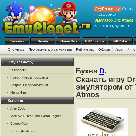
ЭмуПланет.ру:
Старые 
платформах!
Эмулятор Oric Atmos
:
бесплатно, буква "D"
Главная
Dendy
Game Boy
GBAdvance
GBColor
Oric Atmos
Программы для запуска игр
Рейтинг игр
Обзоры
Игры:
#
A
ЭмуПланет.ру
Буква
D
.
О проекте
Скачать игру Dr
Новости игр и программ
эмулятором от Ta
Вопросы и предложения
Atmos
Мини Игры
Консоли
Atari 2600
Atari 5200, Atari 7800, Atari Jaguar
ColecoVision
Dendy (Nintendo)