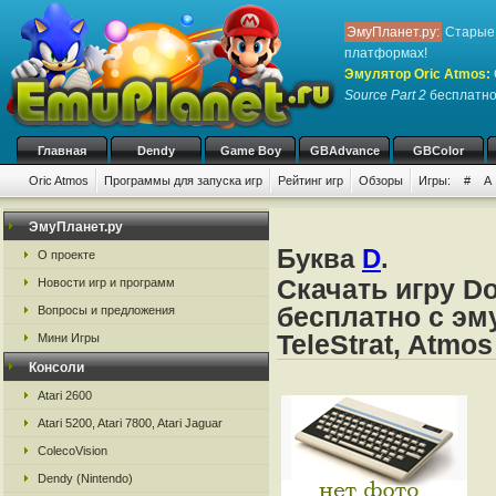
ЭмуПланет.ру:
Старые 
платформах!
Эмулятор Oric Atmos
:
Source Part 2
бесплатно,
Главная
Dendy
Game Boy
GBAdvance
GBColor
Oric Atmos
Программы для запуска игр
Рейтинг игр
Обзоры
Игры:
#
A
ЭмуПланет.ру
Буква
D
.
О проекте
Скачать игру Do
Новости игр и программ
бесплатно с эму
Вопросы и предложения
TeleStrat, Atmos
Мини Игры
Консоли
Atari 2600
Atari 5200, Atari 7800, Atari Jaguar
ColecoVision
Dendy (Nintendo)