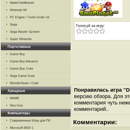
Mattel Intellivision
Nintendo 64
PC Engine / Turbo Grafx-16
Sega
Голосуй за игру:
Sega Master System
Super Nintendo
Портативные
Game Boy
Game Boy Advance
Game Boy Color
Sega Game Gear
WonderSwan / Color
Понравилась игра "Do
Аркадные
версию обзора. Для эт
MAME
комментария чуть ниже 
Neo-Geo
комментарий..
Компьютеры
Современные Игры для ПК
Комментарии:
Microsoft MSX-1