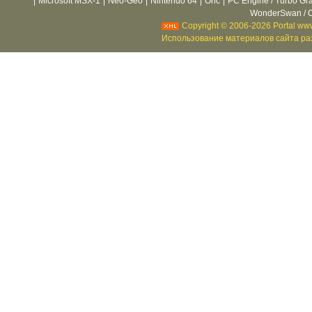
|
Microsoft MSX-1
|
Neo-Geo
|
Nintendo 64
|
Oric
|
PC Engine / Turbo Gr
WonderSwan / C
Copyright © 2006-2026 Portal www
Использование материалов сайта раз