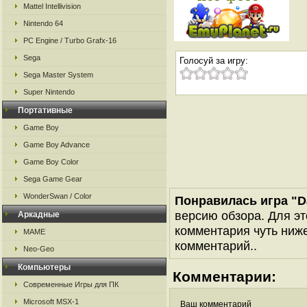
Mattel Intellivision
Nintendo 64
PC Engine / Turbo Grafx-16
Sega
Голосуй за игру:
Sega Master System
Super Nintendo
Портативные
Game Boy
Game Boy Advance
Game Boy Color
Sega Game Gear
WonderSwan / Color
Понравилась игра "Da
версию обзора. Для эт
Аркадные
комментария чуть ниже 
MAME
комментарий..
Neo-Geo
Компьютеры
Комментарии:
Современные Игры для ПК
Microsoft MSX-1
Ваш комментарий