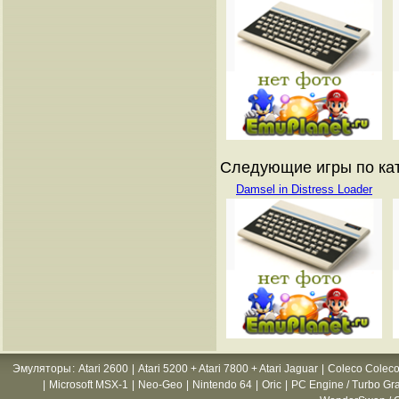
Следующие игры по катал
Damsel in Distress Loader
Эмуляторы
:
Atari 2600
|
Atari 5200 + Atari 7800 + Atari Jaguar
|
Coleco Coleco
|
Microsoft MSX-1
|
Neo-Geo
|
Nintendo 64
|
Oric
|
PC Engine / Turbo Gr