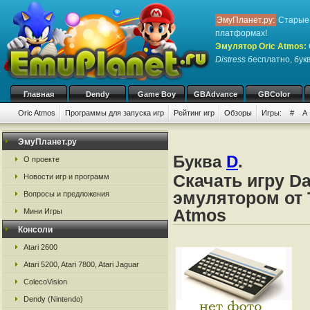
ЭмуПланет.ру:
Старые 
платформах!
Эмулятор Oric Atmos
:
Distress
бесплатно, букв
Главная
Dendy
Game Boy
GBAdvance
GBColor
Oric Atmos
Программы для запуска игр
Рейтинг игр
Обзоры
Игры:
#
A
ЭмуПланет.ру
Буква
D
.
О проекте
Скачать игру Da
Новости игр и программ
эмулятором от Ta
Вопросы и предложения
Atmos
Мини Игры
Консоли
Atari 2600
Atari 5200, Atari 7800, Atari Jaguar
ColecoVision
Dendy (Nintendo)