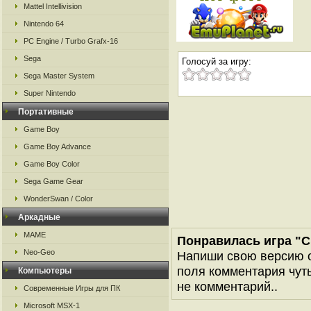
Mattel Intellivision
Nintendo 64
PC Engine / Turbo Grafx-16
Sega
Голосуй за игру:
Sega Master System
Super Nintendo
Портативные
Game Boy
Game Boy Advance
Game Boy Color
Sega Game Gear
WonderSwan / Color
Аркадные
MAME
Понравилась игра "C
Neo-Geo
Напиши свою версию о
поля комментария чуть 
Компьютеры
не комментарий..
Современные Игры для ПК
Microsoft MSX-1