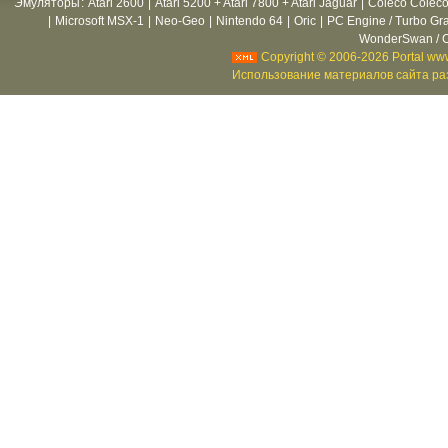
Эмуляторы
:
Atari 2600
|
Atari 5200 + Atari 7800 + Atari Jaguar
|
Coleco Coleco
|
Microsoft MSX-1
|
Neo-Geo
|
Nintendo 64
|
Oric
|
PC Engine / Turbo Gr
WonderSwan / C
Copyright © 2006-2026 Portal www
Использование материалов сайта раз