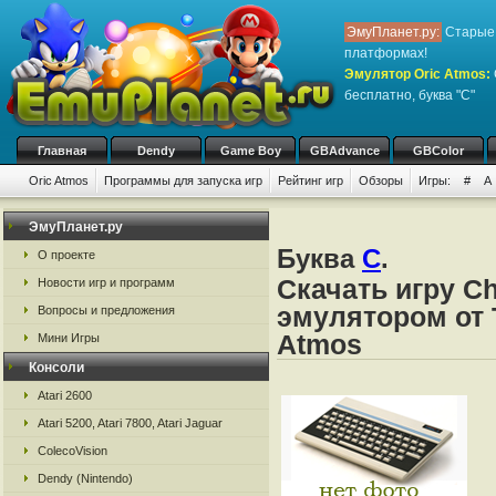
ЭмуПланет.ру:
Старые 
платформах!
Эмулятор Oric Atmos
:
бесплатно, буква "C"
Главная
Dendy
Game Boy
GBAdvance
GBColor
Oric Atmos
Программы для запуска игр
Рейтинг игр
Обзоры
Игры:
#
A
ЭмуПланет.ру
Буква
C
.
О проекте
Скачать игру Ch
Новости игр и программ
эмулятором от Ta
Вопросы и предложения
Atmos
Мини Игры
Консоли
Atari 2600
Atari 5200, Atari 7800, Atari Jaguar
ColecoVision
Dendy (Nintendo)