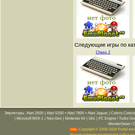
Следующие игры по катал
Chess 2
Эмуляторы
:
Atari 2600
|
Atari 5200 + Atari 7800 + Atari Jaguar
|
Coleco Coleco
|
Microsoft MSX-1
|
Neo-Geo
|
Nintendo 64
|
Oric
|
PC Engine / Turbo Gr
WonderSwan / C
Copyright © 2006-2026 Portal www
Использование материалов сайта раз