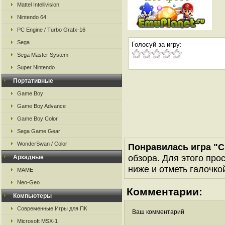
Mattel Intellivision
Nintendo 64
PC Engine / Turbo Grafx-16
Sega
Голосуй за игру:
Sega Master System
Super Nintendo
Портативные
Game Boy
Game Boy Advance
Game Boy Color
Sega Game Gear
WonderSwan / Color
Понравилась игра "C
обзора. Для этого про
Аркадные
ниже и отметь галочкой
MAME
Neo-Geo
Комментарии:
Компьютеры
Современные Игры для ПК
Ваш комментарий
Microsoft MSX-1