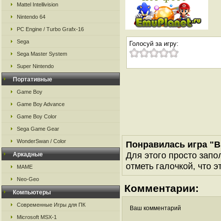
Mattel Intellivision
Nintendo 64
PC Engine / Turbo Grafx-16
Sega
Голосуй за игру:
Sega Master System
Super Nintendo
Портативные
Game Boy
Game Boy Advance
Game Boy Color
Sega Game Gear
WonderSwan / Color
Понравилась игра "B
Для этого просто запо
Аркадные
отметь галочкой, что э
MAME
Neo-Geo
Комментарии:
Компьютеры
Современные Игры для ПК
Ваш комментарий
Microsoft MSX-1