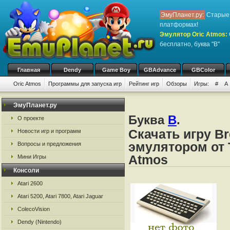
ЭмуПланет.ру:
Старые 
платформах!
Эмулятор Oric Atmos
:
бесплатно, буква "B"
Главная
Dendy
Game Boy
GBAdvance
GBColor
Oric Atmos
Программы для запуска игр
Рейтинг игр
Обзоры
Игры:
#
A
ЭмуПланет.ру
Буква
B
.
О проекте
Скачать игру Br
Новости игр и программ
эмулятором от Ta
Вопросы и предложения
Atmos
Мини Игры
Консоли
Atari 2600
Atari 5200, Atari 7800, Atari Jaguar
ColecoVision
Dendy (Nintendo)