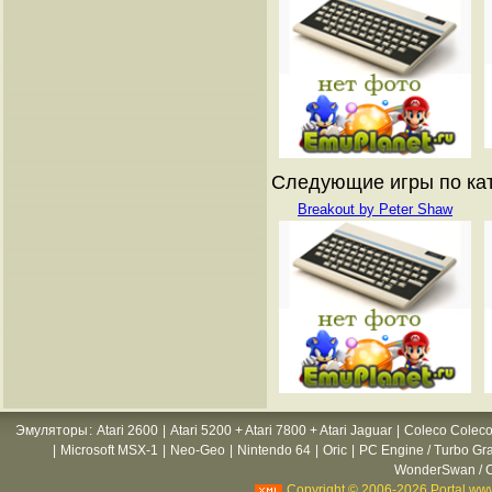
Следующие игры по катал
Breakout by Peter Shaw
Эмуляторы
:
Atari 2600
|
Atari 5200 + Atari 7800 + Atari Jaguar
|
Coleco Coleco
|
Microsoft MSX-1
|
Neo-Geo
|
Nintendo 64
|
Oric
|
PC Engine / Turbo Gr
WonderSwan / C
Copyright © 2006-2026 Portal www