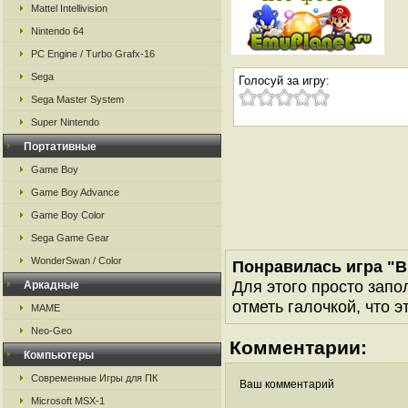
Mattel Intellivision
Nintendo 64
PC Engine / Turbo Grafx-16
Sega
Голосуй за игру:
Sega Master System
Super Nintendo
Портативные
Game Boy
Game Boy Advance
Game Boy Color
Sega Game Gear
WonderSwan / Color
Понравилась игра "B
Для этого просто запо
Аркадные
отметь галочкой, что э
MAME
Neo-Geo
Комментарии:
Компьютеры
Современные Игры для ПК
Ваш комментарий
Microsoft MSX-1