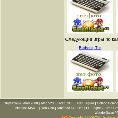
Следующие игры по катал
Business, The
Эмуляторы
:
Atari 2600
|
Atari 5200 + Atari 7800 + Atari Jaguar
|
Coleco Coleco
|
Microsoft MSX-1
|
Neo-Geo
|
Nintendo 64
|
Oric
|
PC Engine / Turbo Gr
WonderSwan / C
Copyright © 2006-2026 Portal www