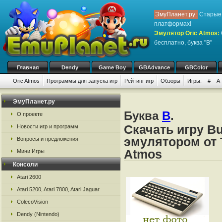
ЭмуПланет.ру:
Старые 
платформах!
Эмулятор Oric Atmos
:
бесплатно, буква "B"
Главная
Dendy
Game Boy
GBAdvance
GBColor
Oric Atmos
Программы для запуска игр
Рейтинг игр
Обзоры
Игры:
#
A
ЭмуПланет.ру
Буква
B
.
О проекте
Скачать игру B
Новости игр и программ
эмулятором от Ta
Вопросы и предложения
Atmos
Мини Игры
Консоли
Atari 2600
Atari 5200, Atari 7800, Atari Jaguar
ColecoVision
Dendy (Nintendo)