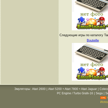
Следующие игры по каталогу Tang
Bouteille
Эмуляторы
:
Atari 2600
|
Atari 5200 + Atari 7800 + Atari Jaguar
|
Colec
PC Engine / Turbo Grafx-16
|
Sega
|
S
Испол