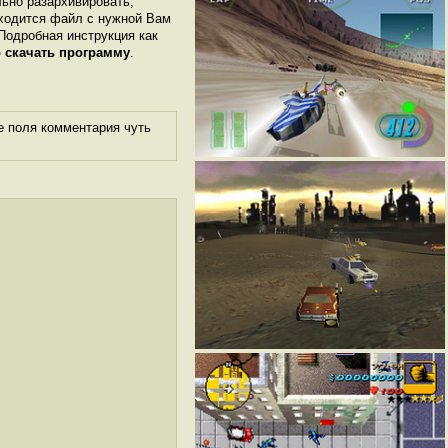
льно разархивировать,
аходится файл с нужной Вам
 Подробная инструкция как
 скачать программу
.
е поля комментария чуть