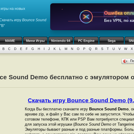
игры на новых
Ошибка опл
Скачать игру
Bounce Sound
Без VPN, по к
"B"
MAME
Мини Игры
Nintendo 64
PC Engine
Sega
SN
B
C
D
E
F
G
H
I
J
K
L
M
N
O
P
Q
R
S
T
U
V
W
X
П
ce Sound Demo бесплатно с эмулятором от
Скачать игру Bounce Sound Demo (9.
Когда Вы бесплатно скачаете игру
Bounce Sound Demo
, 
архиве zip, и файл у Вас сам по себе не запустится. Чтоб
сотовом телефоне, КПК или PSP Вам потребуется специал
для запуска этой игрушки (
Bounce Sound Demo
от Tangerine
Эмуляторы бывают разные и под разные платформы. Боль