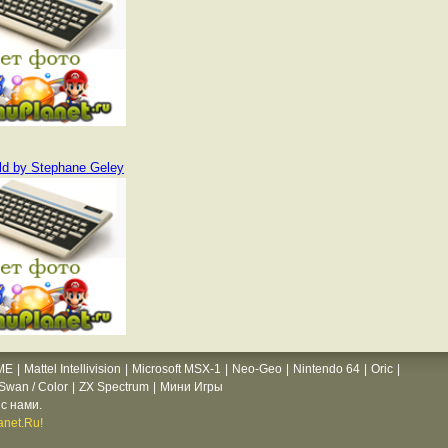
d by Stephane Geley
ME
|
Mattel Intellivision
|
Microsoft MSX-1
|
Neo-Geo
|
Nintendo 64
|
Oric
|
wan / Color
|
ZX Spectrum
|
Мини Игры
с нами.
net.Ru!