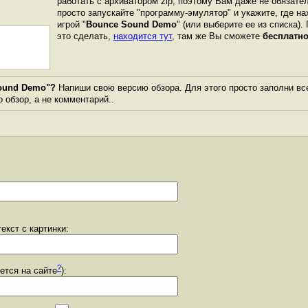
работать с архиватором zip, поэтому Вам даже не обязате
просто запускайте "программу-эмулятор" и укажите, где н
игрой "
Bounce Sound Demo
" (или выберите ее из списка).
это сделать,
находится тут
, там же Вы сможете
бесплатно
ound Demo"?
Напиши свою версию обзора. Для этого просто заполни вс
о обзор, а не комментарий..
екст с картинки:
?
уется на сайте
):