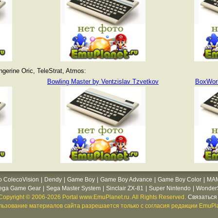
erine Oric, TeleStrat, Atmos:
Bowling Master by Ventzislav Tzvetkov
BoxWorl
o ColecoVision
|
Dendy
|
Game Boy
|
Game Boy Advance
|
Game Boy Color
|
MA
ega Game Gear
|
Sega Master System
|
Sinclair ZX-81
|
Super Nintendo
|
WonderS
Copyright © 2006-2026 Portal www.EmuPlanet.ru. All Rights Reserved.
Связаться 
ьзование материалов сайта разрешается только с согласия редакции EmuPla