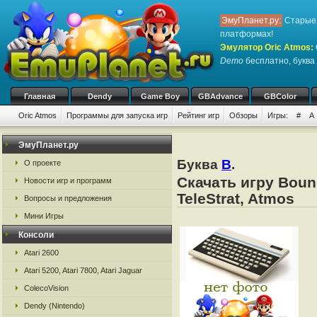
ЭмуПланет.ру:
Старые 
платформах!
Эмулятор Oric Atmos
:
Demo
бесплатно, буква 
Главная
Dendy
Game Boy
GBAdvance
GBColor
Oric Atmos
Программы для запуска игр
Рейтинг игр
Обзоры
Игры:
#
A
ЭмуПланет.ру
Буква
B
.
О проекте
Скачать игру Boun
Новости игр и программ
TeleStrat, Atmos
Вопросы и предложения
Мини Игры
Консоли
Atari 2600
Atari 5200, Atari 7800, Atari Jaguar
ColecoVision
Dendy (Nintendo)