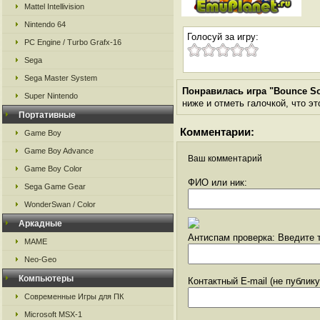
Mattel Intellivision
Nintendo 64
Голосуй за игру:
PC Engine / Turbo Grafx-16
Sega
Sega Master System
Понравилась игра "Bounce S
Super Nintendo
ниже и отметь галочкой, что эт
Портативные
Комментарии:
Game Boy
Game Boy Advance
Ваш комментарий
Game Boy Color
ФИО или ник:
Sega Game Gear
WonderSwan / Color
Аркадные
Антиспам проверка: Введите т
MAME
Neo-Geo
Компьютеры
Контактный E-mail (не публик
Современные Игры для ПК
Microsoft MSX-1