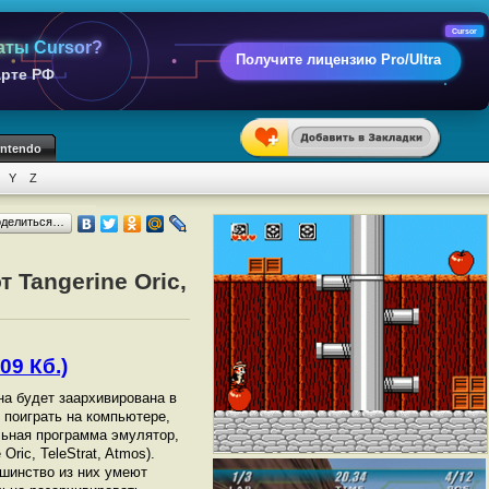
Cursor
аты Cursor?
Получите лицензию Pro/Ultra
арте РФ
intendo
Y
Z
оделиться…
 Tangerine Oric,
09 Кб.)
она будет заархивирована в
ы поиграть на компьютере,
ьная программа эмулятор,
 Oric, TeleStrat, Atmos).
шинство из них умеют