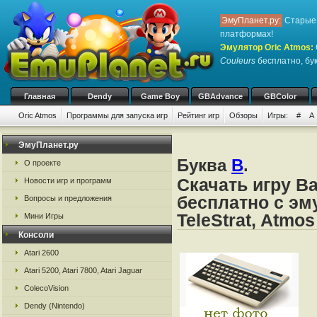
ЭмуПланет.ру:
Старые 
платформах!
Эмулятор Oric Atmos
:
Couleurs
бесплатно, бук
Главная
Dendy
Game Boy
GBAdvance
GBColor
Oric Atmos
Программы для запуска игр
Рейтинг игр
Обзоры
Игры:
#
A
ЭмуПланет.ру
Буква
B
.
О проекте
Скачать игру Ba
Новости игр и программ
бесплатно с эму
Вопросы и предложения
TeleStrat, Atmos
Мини Игры
Консоли
Atari 2600
Atari 5200, Atari 7800, Atari Jaguar
ColecoVision
Dendy (Nintendo)