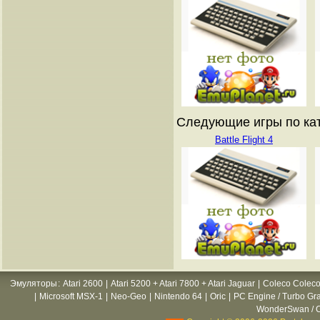
Следующие игры по катал
Battle Flight 4
Эмуляторы
:
Atari 2600
|
Atari 5200 + Atari 7800 + Atari Jaguar
|
Coleco Coleco
|
Microsoft MSX-1
|
Neo-Geo
|
Nintendo 64
|
Oric
|
PC Engine / Turbo Gr
WonderSwan / C