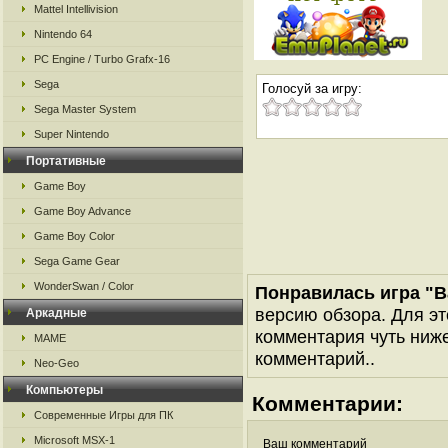
Mattel Intellivision
Nintendo 64
PC Engine / Turbo Grafx-16
Sega
Голосуй за игру:
Sega Master System
Super Nintendo
Портативные
Game Boy
Game Boy Advance
Game Boy Color
Sega Game Gear
WonderSwan / Color
Понравилась игра "Ba
версию обзора. Для эт
Аркадные
комментария чуть ниже 
MAME
комментарий..
Neo-Geo
Компьютеры
Комментарии:
Современные Игры для ПК
Microsoft MSX-1
Ваш комментарий