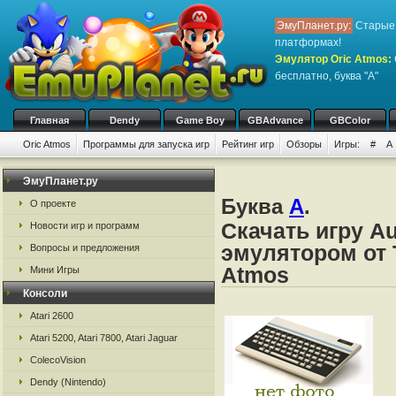
ЭмуПланет.ру:
Старые 
платформах!
Эмулятор Oric Atmos
:
бесплатно, буква "A"
Главная
Dendy
Game Boy
GBAdvance
GBColor
Oric Atmos
Программы для запуска игр
Рейтинг игр
Обзоры
Игры:
#
A
ЭмуПланет.ру
Буква
A
.
О проекте
Скачать игру Au
Новости игр и программ
эмулятором от Ta
Вопросы и предложения
Atmos
Мини Игры
Консоли
Atari 2600
Atari 5200, Atari 7800, Atari Jaguar
ColecoVision
Dendy (Nintendo)