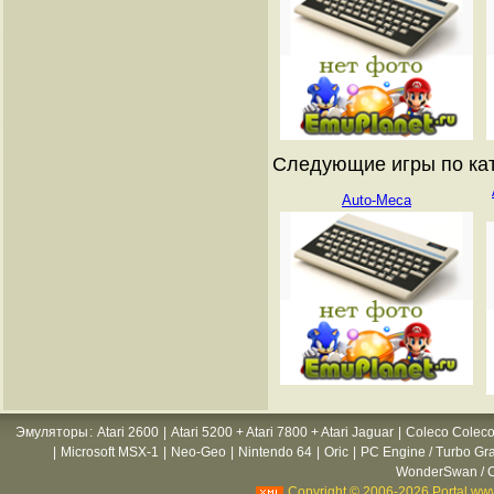
Следующие игры по катал
Auto-Meca
Эмуляторы
:
Atari 2600
|
Atari 5200 + Atari 7800 + Atari Jaguar
|
Coleco Coleco
|
Microsoft MSX-1
|
Neo-Geo
|
Nintendo 64
|
Oric
|
PC Engine / Turbo Gr
WonderSwan / C
Copyright © 2006-2026 Portal www