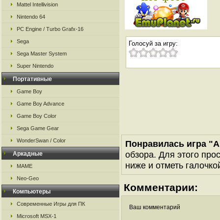
Mattel Intellivision
Nintendo 64
PC Engine / Turbo Grafx-16
Sega
Голосуй за игру:
Sega Master System
Super Nintendo
Портативные
Game Boy
Game Boy Advance
Game Boy Color
Sega Game Gear
WonderSwan / Color
Понравилась игра "A
обзора. Для этого про
Аркадные
ниже и отметь галочкой
MAME
Neo-Geo
Комментарии:
Компьютеры
Современные Игры для ПК
Ваш комментарий
Microsoft MSX-1