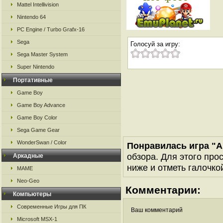
Mattel Intellivision
Nintendo 64
PC Engine / Turbo Grafx-16
Sega
Голосуй за игру:
Sega Master System
Super Nintendo
Портативные
Game Boy
Game Boy Advance
Game Boy Color
Sega Game Gear
WonderSwan / Color
Понравилась игра "A
обзора. Для этого про
Аркадные
ниже и отметь галочкой
MAME
Neo-Geo
Комментарии:
Компьютеры
Современные Игры для ПК
Ваш комментарий
Microsoft MSX-1