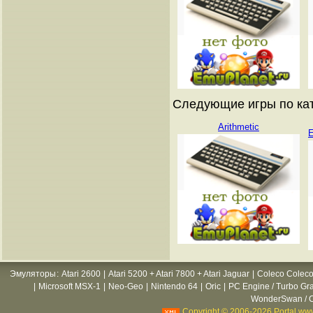
Следующие игры по катал
Arithmetic
E
Эмуляторы
:
Atari 2600
|
Atari 5200 + Atari 7800 + Atari Jaguar
|
Coleco Coleco
|
Microsoft MSX-1
|
Neo-Geo
|
Nintendo 64
|
Oric
|
PC Engine / Turbo Gr
WonderSwan / C
Copyright © 2006-2026 Portal www