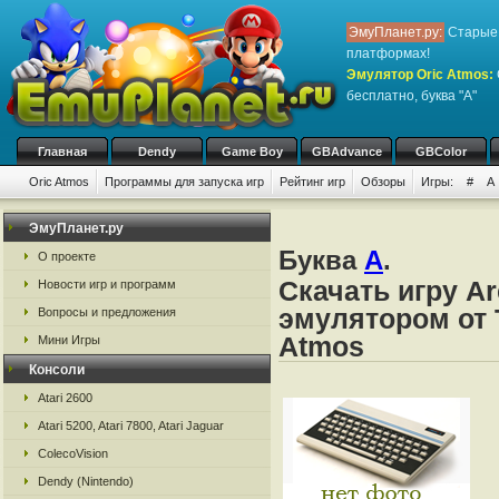
ЭмуПланет.ру:
Старые 
платформах!
Эмулятор Oric Atmos
:
бесплатно, буква "A"
Главная
Dendy
Game Boy
GBAdvance
GBColor
Oric Atmos
Программы для запуска игр
Рейтинг игр
Обзоры
Игры:
#
A
ЭмуПланет.ру
Буква
A
.
О проекте
Скачать игру Ar
Новости игр и программ
эмулятором от Ta
Вопросы и предложения
Atmos
Мини Игры
Консоли
Atari 2600
Atari 5200, Atari 7800, Atari Jaguar
ColecoVision
Dendy (Nintendo)